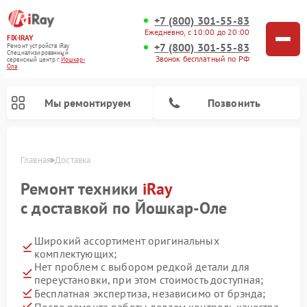
+7 (800) 301-55-83
Ежедневно, с 10:00 до 20:00
FIX-IRAY
+7 (800) 301-55-83
Ремонт устройств iRay
Специализированный
Звонок бесплатный по РФ
cервисный центр г.
Йошкар-
Ола
Мы ремонтируем
Позвонить
Главная
Доставка
Ремонт техники
iRay
с доставкой по Йошкар-Оле
Ремонт тепловизионных прицелов iRay
Ремонт оптических прицелов iRay
Ремонт коллиматорных прицелов iRay
Широкий ассортимент оригинальных
комплектующих;
Нет проблем с выбором редкой детали для
переустановки, при этом стоимость доступная;
Бесплатная экспертиза, независимо от брэнда;
После ремонта работы делаем контроль качества.