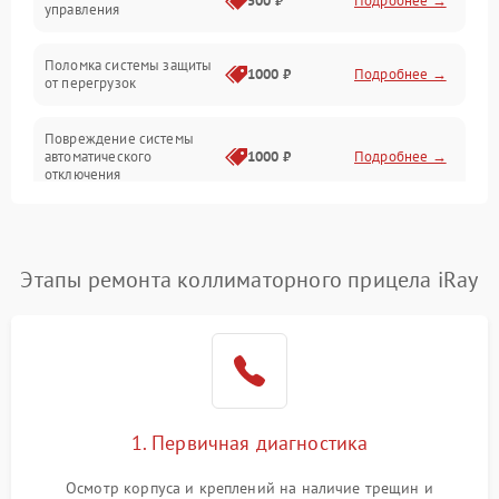
500 ₽
Подробнее →
управления
Прочие неисправности
Поломка системы защиты
Неисправность управления
1000 ₽
Подробнее →
от перегрузок
Повреждение системы
автоматического
1000 ₽
Подробнее →
отключения
Неисправность системы
защиты от короткого
1000 ₽
Подробнее →
замыкания
Этапы ремонта коллиматорного прицела iRay
Повреждение системы
1000 ₽
Подробнее →
защиты от перегрева
Неисправность системы
защиты от
1000 ₽
Подробнее →
перенапряжения
1. Первичная диагностика
Неисправность системы
Осмотр корпуса и креплений на наличие трещин и
1000 ₽
Подробнее →