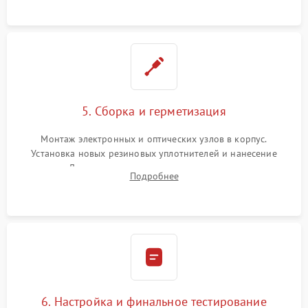
устранения люфтов и сбоев пристрелки.
5. Сборка и герметизация
Монтаж электронных и оптических узлов в корпус.
Установка новых резиновых уплотнителей и нанесение
герметика. Для закрытых коллиматоров — вакуумирование и
Подробнее
заполнение инертным газом для исключения запотевания
линзы при перепадах температур.
6. Настройка и финальное тестирование