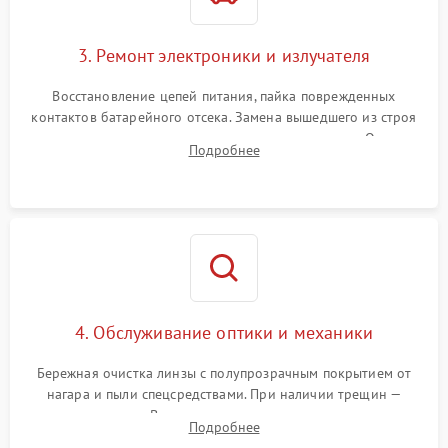
3. Ремонт электроники и излучателя
Восстановление цепей питания, пайка поврежденных
контактов батарейного отсека. Замена вышедшего из строя
светодиода или микросхемы управления яркостью. Очистка
Подробнее
платы от коррозии и нанесение защитного лака для
предотвращения замыканий.
4. Обслуживание оптики и механики
Бережная очистка линзы с полупрозрачным покрытием от
нагара и пыли спецсредствами. При наличии трещин —
замена стекла. Восстановление или замена пружин и
Подробнее
резьбовых элементов в механизме ввода поправок для