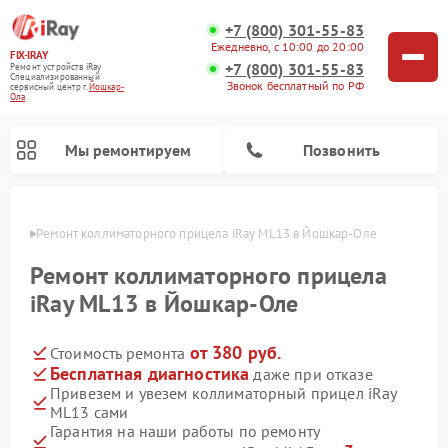
+7 (800) 301-55-83
Ежедневно, с 10:00 до 20:00
FIX-IRAY
+7 (800) 301-55-83
Ремонт устройств iRay
Специализированный
Звонок бесплатный по РФ
cервисный центр г.
Йошкар-
Ола
Мы ремонтируем
Позвонить
р-Оле
Ремонт коллиматорного прицела iRay ML13 в Йошкар-Оле
Ремонт коллиматорного прицела
iRay ML13 в Йошкар-Оле
Ремонт оптических прицелов iRay
Ремонт тепловизионных прицелов iRay
от 380 руб.
Стоимость ремонта
Бесплатная диагностика
даже при отказе
Привезем и увезем коллиматорный прицел iRay
ML13 сами
Гарантия на наши работы по ремонту