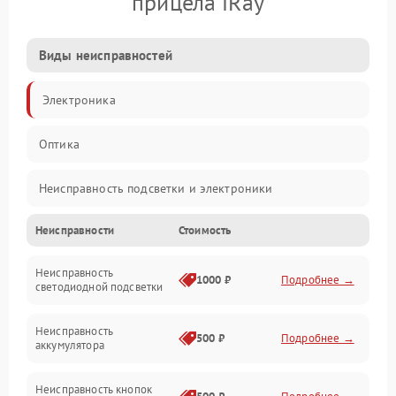
прицела iRay
Виды неисправностей
Электроника
Оптика
Неисправность подсветки и электроники
Неисправности
Стоимость
Неисправность изображения
Неисправность
Электропитание
1000 ₽
Подробнее →
светодиодной подсветки
Юстировка
Неисправность
500 ₽
Подробнее →
аккумулятора
Механические повреждения
Неисправность кнопок