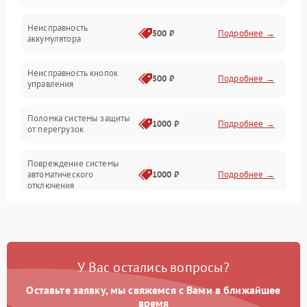
Юстировка
Неисправность
500 ₽
Подробнее →
аккумулятора
Механические повреждения
Неисправность кнопок
500 ₽
Подробнее →
управления
Прочие неисправности
Поломка системы защиты
Неисправность управления
1000 ₽
Подробнее →
от перегрузок
Повреждение системы
автоматического
1000 ₽
Подробнее →
отключения
Неисправность системы
защиты от короткого
1000 ₽
Подробнее →
замыкания
У Вас остались вопросы?
Повреждение системы
1000 ₽
Подробнее →
защиты от перегрева
Оставьте заявку, мы свяжемся с Вами в ближайшее
время