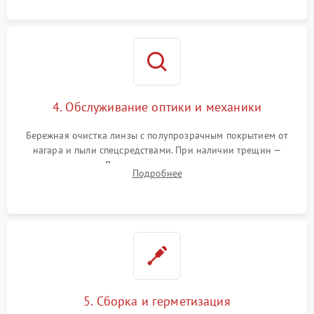
предотвращения замыканий.
4. Обслуживание оптики и механики
Бережная очистка линзы с полупрозрачным покрытием от
нагара и пыли спецсредствами. При наличии трещин —
замена стекла. Восстановление или замена пружин и
Подробнее
резьбовых элементов в механизме ввода поправок для
устранения люфтов и сбоев пристрелки.
5. Сборка и герметизация