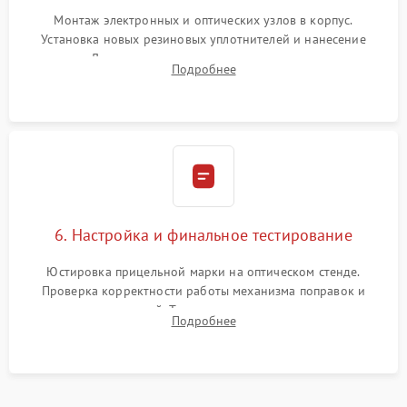
Монтаж электронных и оптических узлов в корпус.
Установка новых резиновых уплотнителей и нанесение
герметика. Для закрытых коллиматоров — вакуумирование и
Подробнее
заполнение инертным газом для исключения запотевания
линзы при перепадах температур.
6. Настройка и финальное тестирование
Юстировка прицельной марки на оптическом стенде.
Проверка корректности работы механизма поправок и
отсутствия искажений. Тестирование прицела на ударном
Подробнее
стенде для подтверждения устойчивости к отдаче оружия и
надежного сохранения нуля.