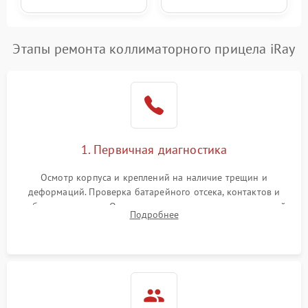
Этапы ремонта коллиматорного прицела iRay
1. Первичная диагностика
Осмотр корпуса и креплений на наличие трещин и
деформаций. Проверка батарейного отсека, контактов и
работы излучателя. Оценка яркости и четкости прицельной
Подробнее
марки на разных режимах. Выявление проблем с
регулировкой поправок и целостностью линзы.