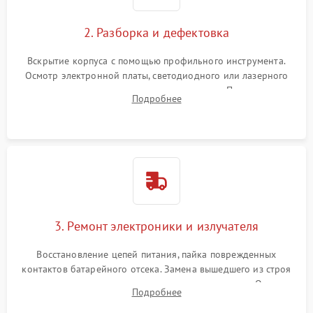
2. Разборка и дефектовка
Вскрытие корпуса с помощью профильного инструмента.
Осмотр электронной платы, светодиодного или лазерного
излучателя, а также механизма выверки. Проверка
Подробнее
уплотнительных прокладок и выявление следов окисления
контактов или попадания влаги.
3. Ремонт электроники и излучателя
Восстановление цепей питания, пайка поврежденных
контактов батарейного отсека. Замена вышедшего из строя
светодиода или микросхемы управления яркостью. Очистка
Подробнее
платы от коррозии и нанесение защитного лака для