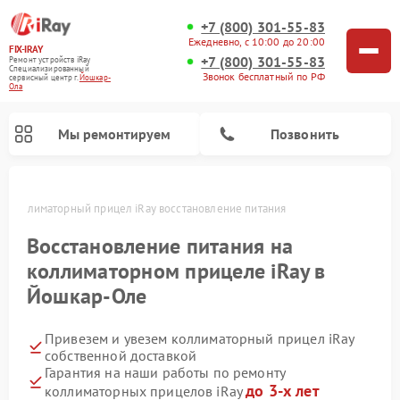
+7 (800) 301-55-83
Ежедневно, с 10:00 до 20:00
FIX-IRAY
+7 (800) 301-55-83
Ремонт устройств iRay
Специализированный
Звонок бесплатный по РФ
cервисный центр г.
Йошкар-
Ола
Мы ремонтируем
Позвонить
е
Коллиматорный прицел iRay восстановление питания
Восстановление питания на
коллиматорном прицеле iRay в
Ремонт оптических прицелов iRay
Ремонт тепловизионных прицелов iRay
Йошкар-Оле
Привезем и увезем коллиматорный прицел iRay
собственной доставкой
Гарантия на наши работы по ремонту
до 3-х лет
коллиматорных прицелов iRay