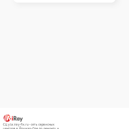
СЦ yla.iray-fix.ru - сеть сервисных
центров в Йошкар-Оле по ремонту и