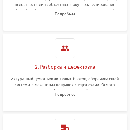
целостности линз объектива и окуляра. Тестирование
работы барабанчиков ввода поправок, кольца отстройки
Поломка системы защиты
Подробнее
1000 ₽
Подробнее →
параллакса и зума. Выявление сколов, внутренних
от перенапряжения
загрязнений и нарушений герметичности.
Поломка системы защиты
1000 ₽
Подробнее →
от замыкания
2. Разборка и дефектовка
Аккуратный демонтаж линзовых блоков, оборачивающей
системы и механизма поправок спецключами. Осмотр
внутренних резьбовых соединений, пружин и
Подробнее
уплотнительных колец. Поиск причин люфта, смещения
точки попадания или заклинивания подвижных частей.