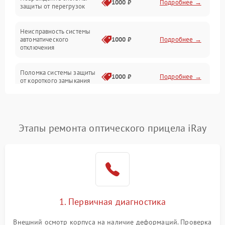
1000 ₽
Подробнее →
защиты от перегрузок
Электропитание
Неисправность системы
Механика
автоматического
1000 ₽
Подробнее →
отключения
Управление
Поломка системы защиты
1000 ₽
Подробнее →
от короткого замыкания
Корпус/Герметичность
Повреждение системы
Датчики
1000 ₽
Подробнее →
защиты от перегрева
Этапы ремонта оптического прицела iRay
Неисправность системы
защиты от
1000 ₽
Подробнее →
перенапряжения
Неисправность системы
1000 ₽
Подробнее →
защиты от замыкания
1. Первичная диагностика
Неисправность системы
1000 ₽
Подробнее →
защиты от перегрева
Внешний осмотр корпуса на наличие деформаций. Проверка