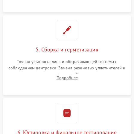
контактов в цепи подсветки прицельной марки.
5. Сборка и герметизация
Точная установка линз и оборачивающей системы с
соблюдением центровки. Замена резиновых уплотнителей и
нанесение влагозащитной смазки. Вакуумирование корпуса
Подробнее
и заполнение его осушенным азотом или аргоном для
защиты линз от внутреннего запотевания.
6. Юстировка и финальное тестирование