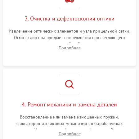
3. Очистка и дефектоскопия оптики
Извлечение оптических элементов и узла прицельной сетки.
Осмотр линз на предмет повреждения просветляющего
покрытия или появления грибка. Бережная очистка стекол
Подробнее
спецрастворами. Проверка целостности гравированной
сетки и модуля ее подсветки.
4. Ремонт механики и замена деталей
Восстановление или замена изношенных пружин,
фиксаторов и кликовых механизмов в барабанчиках
поправок. Устранение люфтов в трансфокаторе. Замена
Подробнее
поврежденных линз, разбитой сетки или восстановление