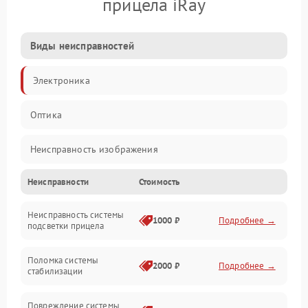
прицела iRay
Виды неисправностей
Электроника
Оптика
Неисправность изображения
Неисправности
Стоимость
Механические повреждения
Неисправность системы
Неисправность фокусировки и оптики
1000 ₽
Подробнее →
подсветки прицела
Неисправность подсветки и электроники
Поломка системы
2000 ₽
Подробнее →
стабилизации
Прочие неисправности
Повреждение системы