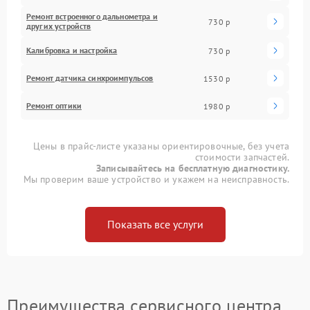
Ремонт встроенного дальнометра и
730 р
других устройств
Калибровка и настройка
730 р
Ремонт датчика синхроимпульсов
1530 р
Ремонт оптики
1980 р
Цены в прайс-листе указаны ориентировочные, без учета
стоимости запчастей.
Записывайтесь на бесплатную диагностику.
Мы проверим ваше устройство и укажем на неисправность.
Показать все услуги
Преимущества сервисного центра