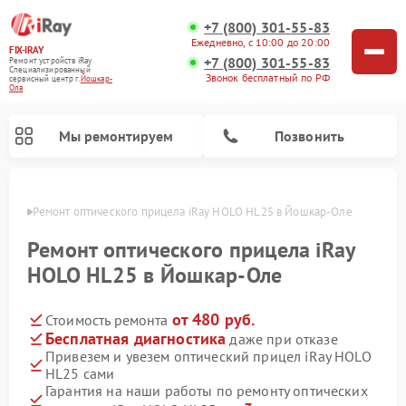
+7 (800) 301-55-83
Ежедневно, с 10:00 до 20:00
FIX-IRAY
+7 (800) 301-55-83
Ремонт устройств iRay
Специализированный
Звонок бесплатный по РФ
cервисный центр г.
Йошкар-
Ола
Мы ремонтируем
Позвонить
р-Оле
Ремонт оптического прицела iRay HOLO HL25 в Йошкар-Оле
Ремонт оптического прицела iRay
HOLO HL25 в Йошкар-Оле
Ремонт коллиматорных прицелов iRay
Ремонт тепловизионных прицелов iRay
от 480 руб.
Стоимость ремонта
Бесплатная диагностика
даже при отказе
Привезем и увезем оптический прицел iRay HOLO
HL25 сами
Гарантия на наши работы по ремонту оптических