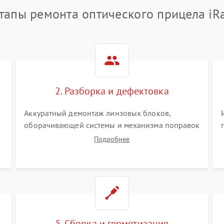
тапы ремонта оптического прицела iR
2. Разборка и дефектовка
Аккуратный демонтаж линзовых блоков,
оборачивающей системы и механизма поправок
спецключами. Осмотр внутренних резьбовых
Подробнее
соединений, пружин и уплотнительных колец.
,
Поиск причин люфта, смещения точки
попадания или заклинивания подвижных
частей.
5. Сборка и герметизация