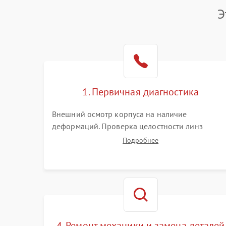
Э
1. Первичная диагностика
Внешний осмотр корпуса на наличие
деформаций. Проверка целостности линз
объектива и окуляра. Тестирование работы
Подробнее
барабанчиков ввода поправок, кольца
отстройки параллакса и зума. Выявление сколов
внутренних загрязнений и нарушений
герметичности.
4. Ремонт механики и замена деталей