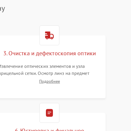
ay
3. Очистка и дефектоскопия оптики
Извлечение оптических элементов и узла
прицельной сетки. Осмотр линз на предмет
повреждения просветляющего покрытия или
Подробнее
появления грибка. Бережная очистка стекол
спецрастворами. Проверка целостности
гравированной сетки и модуля ее подсветки.
6. Юстировка и финальное