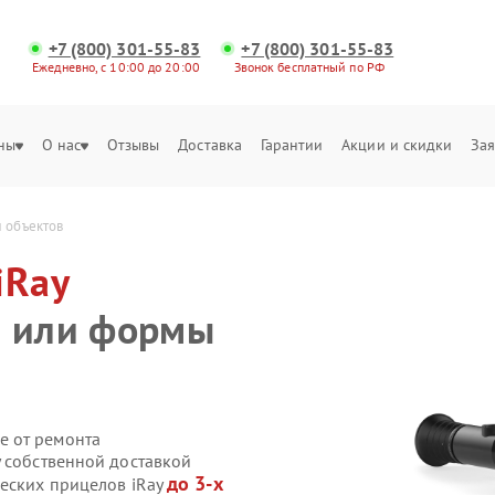
+7 (800) 301-55-83
+7 (800) 301-55-83
Ежедневно, с 10:00 до 20:00
Звонок бесплатный по РФ
ны
О нас
Отзывы
Доставка
Гарантии
Акции и скидки
Зая
 объектов
iRay
в или формы
е от ремонта
y собственной доставкой
до 3-х
ческих прицелов iRay