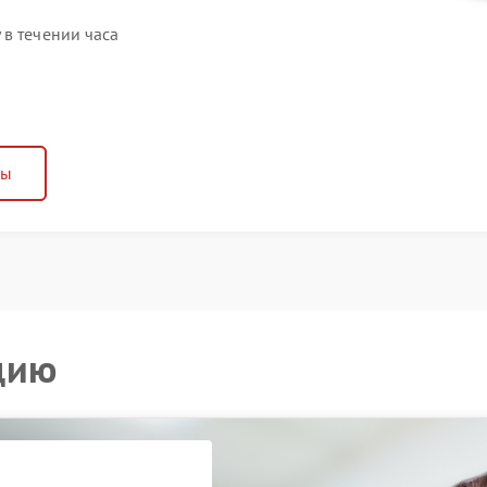
в течении часа
ны
цию