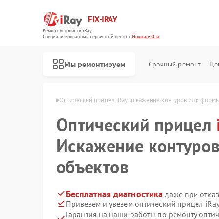
FIX-IRAY
Ремонт устройств iRay
Специализированный cервисный центр г.
Йошкар-Ола
Мы ремонтируем
Срочный ремонт
Це
 iRay в Йошкар-Оле
Оптический прицел iRay искажение контуров или формы
Оптический прицел
Ремонт коллиматорных прицелов iRay
Ремонт тепловизионных прицелов iRay
Искажение контуро
объектов
Бесплатная диагностика
даже при отказ
Привезем и увезем оптический прицел iRa
Гарантия на наши работы по ремонту опти