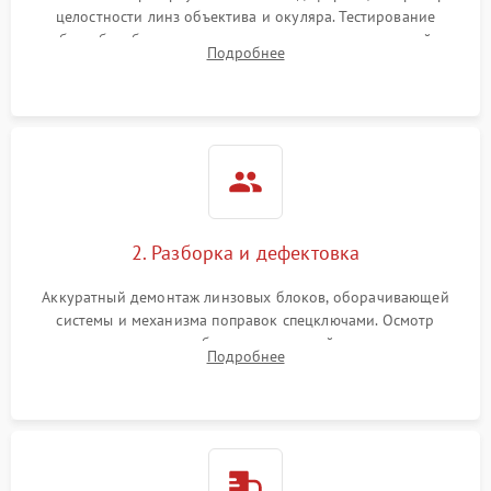
целостности линз объектива и окуляра. Тестирование
работы барабанчиков ввода поправок, кольца отстройки
Поломка системы защиты
Подробнее
1000 ₽
Подробнее →
параллакса и зума. Выявление сколов, внутренних
от перенапряжения
загрязнений и нарушений герметичности.
Поломка системы защиты
1000 ₽
Подробнее →
от замыкания
2. Разборка и дефектовка
Аккуратный демонтаж линзовых блоков, оборачивающей
системы и механизма поправок спецключами. Осмотр
внутренних резьбовых соединений, пружин и
Подробнее
уплотнительных колец. Поиск причин люфта, смещения
точки попадания или заклинивания подвижных частей.