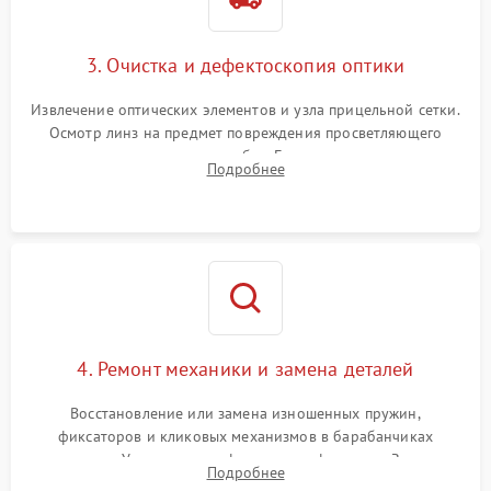
3. Очистка и дефектоскопия оптики
Извлечение оптических элементов и узла прицельной сетки.
Осмотр линз на предмет повреждения просветляющего
покрытия или появления грибка. Бережная очистка стекол
Подробнее
спецрастворами. Проверка целостности гравированной
сетки и модуля ее подсветки.
4. Ремонт механики и замена деталей
Восстановление или замена изношенных пружин,
фиксаторов и кликовых механизмов в барабанчиках
поправок. Устранение люфтов в трансфокаторе. Замена
Подробнее
поврежденных линз, разбитой сетки или восстановление