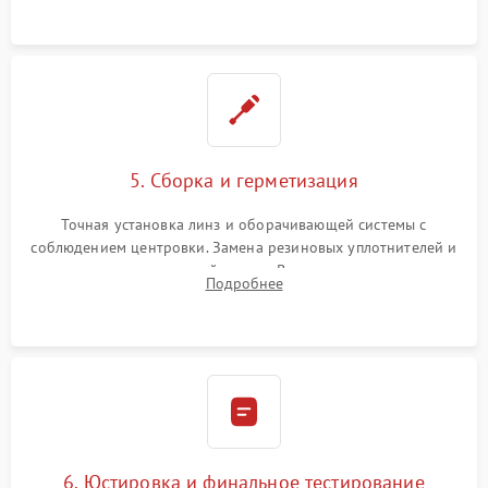
контактов в цепи подсветки прицельной марки.
5. Сборка и герметизация
Точная установка линз и оборачивающей системы с
соблюдением центровки. Замена резиновых уплотнителей и
нанесение влагозащитной смазки. Вакуумирование корпуса
Подробнее
и заполнение его осушенным азотом или аргоном для
защиты линз от внутреннего запотевания.
6. Юстировка и финальное тестирование