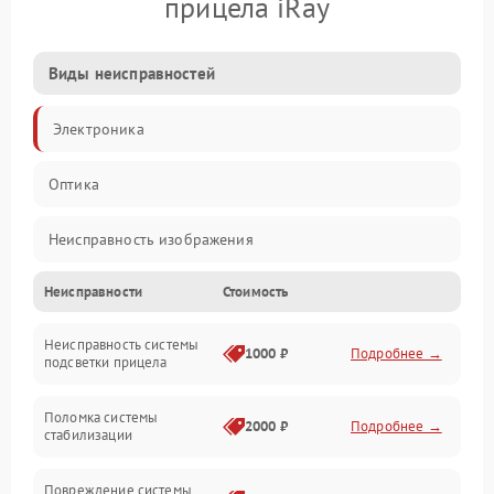
прицела iRay
Виды неисправностей
Электроника
Оптика
Неисправность изображения
Неисправности
Стоимость
Механические повреждения
Неисправность системы
Неисправность фокусировки и оптики
1000 ₽
Подробнее →
подсветки прицела
Неисправность подсветки и электроники
Поломка системы
2000 ₽
Подробнее →
стабилизации
Прочие неисправности
Повреждение системы