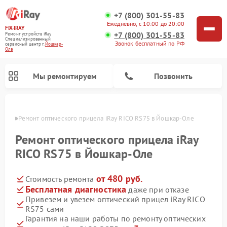
+7 (800) 301-55-83
Ежедневно, с 10:00 до 20:00
FIX-IRAY
+7 (800) 301-55-83
Ремонт устройств iRay
Специализированный
Звонок бесплатный по РФ
cервисный центр г.
Йошкар-
Ола
Мы ремонтируем
Позвонить
р-Оле
Ремонт оптического прицела iRay RICO RS75 в Йошкар-Оле
Ремонт оптического прицела iRay
RICO RS75 в Йошкар-Оле
Ремонт коллиматорных прицелов iRay
Ремонт тепловизионных прицелов iRay
от 480 руб.
Стоимость ремонта
Бесплатная диагностика
даже при отказе
Привезем и увезем оптический прицел iRay RICO
RS75 сами
Гарантия на наши работы по ремонту оптических