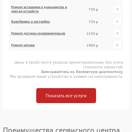
Ремонт встроенного дальнометра и
730 р
других устройств
Калибровка и настройка
730 р
Ремонт датчика синхроимпульсов
1530 р
Ремонт оптики
1980 р
Цены в прайс-листе указаны ориентировочные, без учета
стоимости запчастей.
Записывайтесь на бесплатную диагностику.
Мы проверим ваше устройство и укажем на неисправность.
Показать все услуги
Преимущества сервисного центра