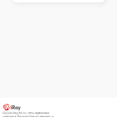
СЦ yla.iray-fix.ru - сеть сервисных
центров в Йошкар-Оле по ремонту и