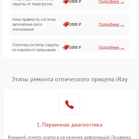
1000 ₽
Подробнее →
защиты от перегрузок
Электропитание
Неисправность системы
Механика
автоматического
1000 ₽
Подробнее →
отключения
Управление
Поломка системы защиты
1000 ₽
Подробнее →
от короткого замыкания
Корпус/Герметичность
Повреждение системы
Датчики
1000 ₽
Подробнее →
защиты от перегрева
Этапы ремонта оптического прицела iRay
Неисправность системы
защиты от
1000 ₽
Подробнее →
перенапряжения
Неисправность системы
1000 ₽
Подробнее →
защиты от замыкания
1. Первичная диагностика
Неисправность системы
1000 ₽
Подробнее →
защиты от перегрева
Внешний осмотр корпуса на наличие деформаций. Проверка