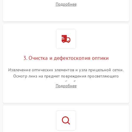
внутренних резьбовых соединений, пружин и
Подробнее
уплотнительных колец. Поиск причин люфта, смещения
точки попадания или заклинивания подвижных частей.
3. Очистка и дефектоскопия оптики
Извлечение оптических элементов и узла прицельной сетки.
Осмотр линз на предмет повреждения просветляющего
покрытия или появления грибка. Бережная очистка стекол
Подробнее
спецрастворами. Проверка целостности гравированной
сетки и модуля ее подсветки.