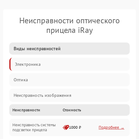
Неисправности оптического
прицела iRay
Виды неисправностей
Электроника
Оптика
Неисправность изображения
Неисправности
Стоимость
Механические повреждения
Неисправность системы
Неисправность фокусировки и оптики
1000 ₽
Подробнее →
подсветки прицела