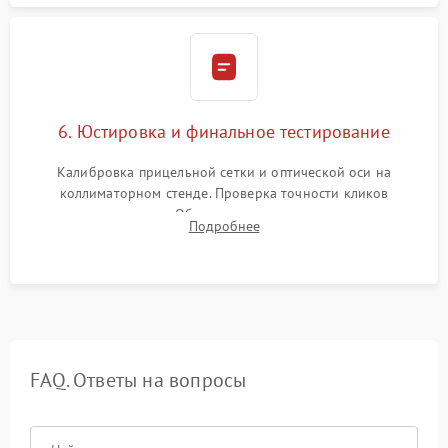
6. Юстировка и финальное тестирование
Калибровка прицельной сетки и оптической оси на
коллиматорном стенде. Проверка точности кликов
механизма поправок. Обязательное испытание прицела на
Подробнее
ударном стенде для проверки устойчивости к отдаче и
гарантии сохранения точки пристрелки.
FAQ. Ответы на вопросы