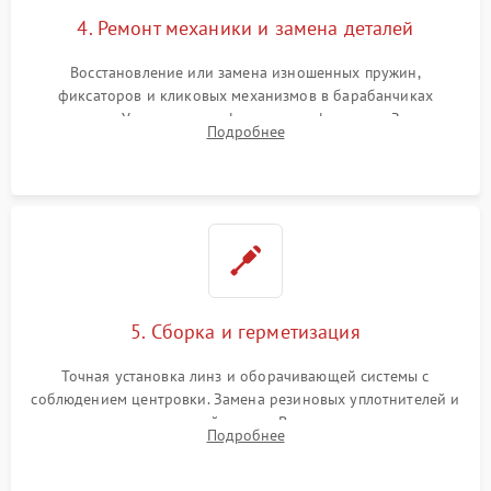
4. Ремонт механики и замена деталей
Восстановление или замена изношенных пружин,
фиксаторов и кликовых механизмов в барабанчиках
поправок. Устранение люфтов в трансфокаторе. Замена
Подробнее
поврежденных линз, разбитой сетки или восстановление
контактов в цепи подсветки прицельной марки.
5. Сборка и герметизация
Точная установка линз и оборачивающей системы с
соблюдением центровки. Замена резиновых уплотнителей и
нанесение влагозащитной смазки. Вакуумирование корпуса
Подробнее
и заполнение его осушенным азотом или аргоном для
защиты линз от внутреннего запотевания.