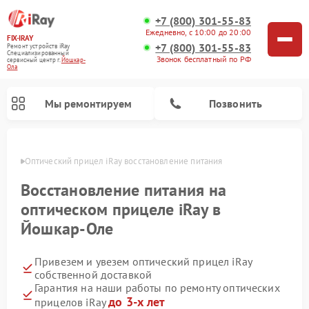
+7 (800) 301-55-83
Ежедневно, с 10:00 до 20:00
FIX-IRAY
+7 (800) 301-55-83
Ремонт устройств iRay
Специализированный
Звонок бесплатный по РФ
cервисный центр г.
Йошкар-
Ола
Мы ремонтируем
Позвонить
р-Оле
Оптический прицел iRay восстановление питания
Восстановление питания на
оптическом прицеле iRay в
Ремонт коллиматорных прицелов iRay
Ремонт тепловизионных прицелов iRay
Йошкар-Оле
Привезем и увезем оптический прицел iRay
собственной доставкой
Гарантия на наши работы по ремонту оптических
до 3-х лет
прицелов iRay