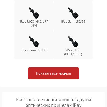
iRay RICO Mk2 LRF
iRay Saim SCL35
384
iRay Saim SCH50
iRay TL50
(BOLT/Tube)
Показать все модели
Восстановление питания на других
оптических прицелах iRay