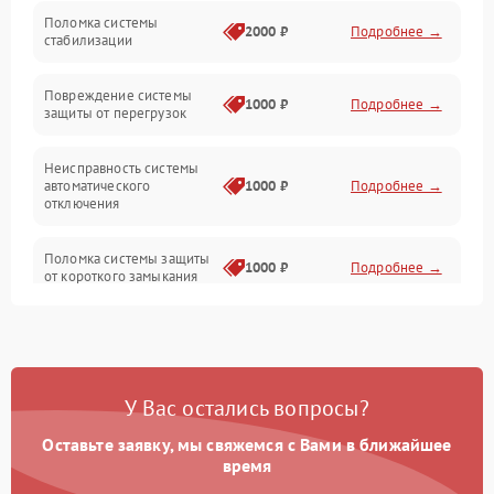
Неисправность подсветки и электроники
Поломка системы
2000 ₽
Подробнее →
стабилизации
Прочие неисправности
Повреждение системы
1000 ₽
Подробнее →
защиты от перегрузок
Электропитание
Неисправность системы
Механика
автоматического
1000 ₽
Подробнее →
отключения
Управление
Поломка системы защиты
1000 ₽
Подробнее →
от короткого замыкания
Корпус/Герметичность
Повреждение системы
Датчики
1000 ₽
Подробнее →
защиты от перегрева
У Вас остались вопросы?
Неисправность системы
защиты от
1000 ₽
Подробнее →
перенапряжения
Оставьте заявку, мы свяжемся с Вами в ближайшее
время