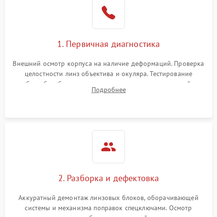
1. Первичная диагностика
Внешний осмотр корпуса на наличие деформаций. Проверка
целостности линз объектива и окуляра. Тестирование
работы барабанчиков ввода поправок, кольца отстройки
Подробнее
параллакса и зума. Выявление сколов, внутренних
загрязнений и нарушений герметичности.
2. Разборка и дефектовка
Аккуратный демонтаж линзовых блоков, оборачивающей
системы и механизма поправок спецключами. Осмотр