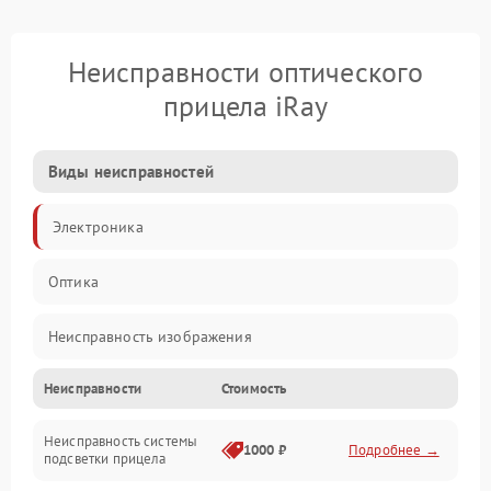
Неисправности оптического
прицела iRay
Виды неисправностей
Электроника
Оптика
Неисправность изображения
Неисправности
Стоимость
Механические повреждения
Неисправность системы
Неисправность фокусировки и оптики
1000 ₽
Подробнее →
подсветки прицела