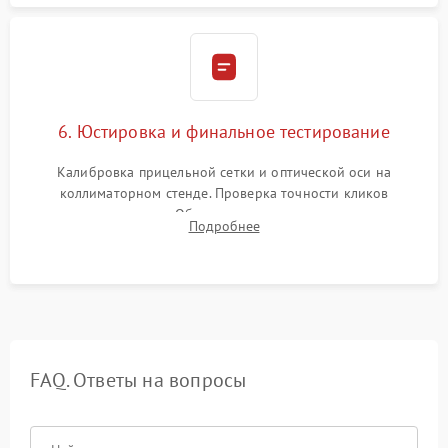
6. Юстировка и финальное тестирование
Калибровка прицельной сетки и оптической оси на
коллиматорном стенде. Проверка точности кликов
механизма поправок. Обязательное испытание прицела на
Подробнее
ударном стенде для проверки устойчивости к отдаче и
гарантии сохранения точки пристрелки.
FAQ. Ответы на вопросы