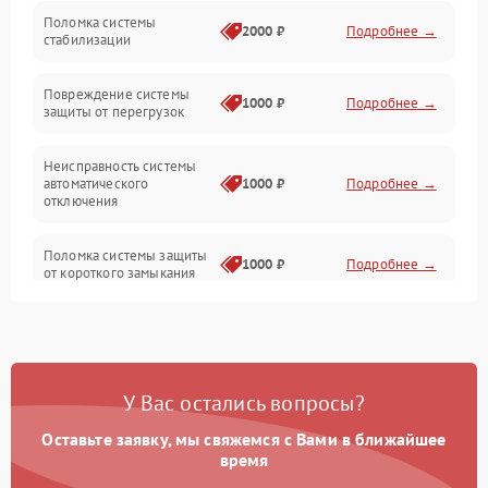
Неисправность подсветки и электроники
Поломка системы
2000 ₽
Подробнее →
стабилизации
Прочие неисправности
Повреждение системы
1000 ₽
Подробнее →
защиты от перегрузок
Электропитание
Неисправность системы
Механика
автоматического
1000 ₽
Подробнее →
отключения
Управление
Поломка системы защиты
1000 ₽
Подробнее →
от короткого замыкания
Корпус/Герметичность
Повреждение системы
Датчики
1000 ₽
Подробнее →
защиты от перегрева
У Вас остались вопросы?
Неисправность системы
защиты от
1000 ₽
Подробнее →
перенапряжения
Оставьте заявку, мы свяжемся с Вами в ближайшее
время