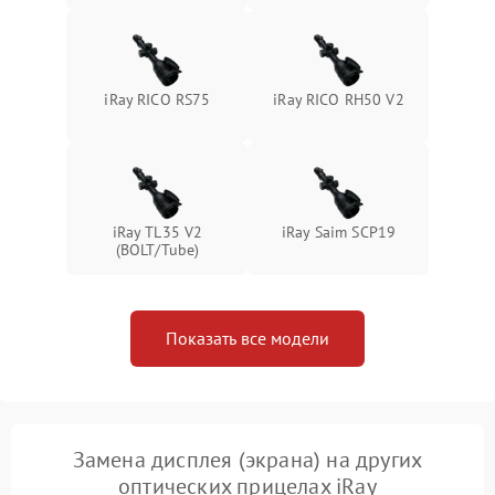
iRay RICO RS75
iRay RICO RH50 V2
iRay TL35 V2
iRay Saim SCP19
(BOLT/Tube)
Показать все модели
Замена дисплея (экрана) на других
оптических прицелах iRay