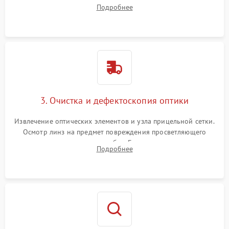
внутренних резьбовых соединений, пружин и
Подробнее
уплотнительных колец. Поиск причин люфта, смещения
точки попадания или заклинивания подвижных частей.
3. Очистка и дефектоскопия оптики
Извлечение оптических элементов и узла прицельной сетки.
Осмотр линз на предмет повреждения просветляющего
покрытия или появления грибка. Бережная очистка стекол
Подробнее
спецрастворами. Проверка целостности гравированной
сетки и модуля ее подсветки.