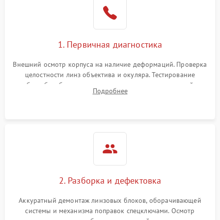
1. Первичная диагностика
Внешний осмотр корпуса на наличие деформаций. Проверка
целостности линз объектива и окуляра. Тестирование
работы барабанчиков ввода поправок, кольца отстройки
Подробнее
параллакса и зума. Выявление сколов, внутренних
загрязнений и нарушений герметичности.
2. Разборка и дефектовка
Аккуратный демонтаж линзовых блоков, оборачивающей
системы и механизма поправок спецключами. Осмотр