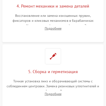
4. Ремонт механики и замена деталей
Восстановление или замена изношенных пружин,
фиксаторов и кликовых механизмов в барабанчиках
поправок. Устранение люфтов в трансфокаторе. Замена
Подробнее
поврежденных линз, разбитой сетки или восстановление
контактов в цепи подсветки прицельной марки.
5. Сборка и герметизация
Точная установка линз и оборачивающей системы с
соблюдением центровки. Замена резиновых уплотнителей и
нанесение влагозащитной смазки. Вакуумирование корпуса
Подробнее
и заполнение его осушенным азотом или аргоном для
защиты линз от внутреннего запотевания.