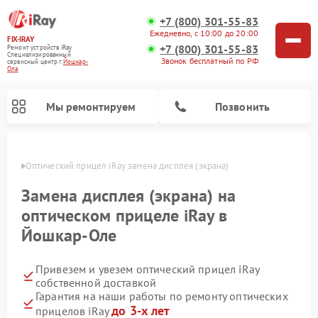
+7 (800) 301-55-83
Ежедневно, с 10:00 до 20:00
FIX-IRAY
+7 (800) 301-55-83
Ремонт устройств iRay
Специализированный
Звонок бесплатный по РФ
cервисный центр г.
Йошкар-
Ола
Мы ремонтируем
Позвонить
р-Оле
Оптический прицел iRay замена дисплея (экрана)
Замена дисплея (экрана) на
оптическом прицеле iRay в
Ремонт коллиматорных прицелов iRay
Ремонт тепловизионных прицелов iRay
Йошкар-Оле
Привезем и увезем оптический прицел iRay
собственной доставкой
Гарантия на наши работы по ремонту оптических
до 3-х лет
прицелов iRay