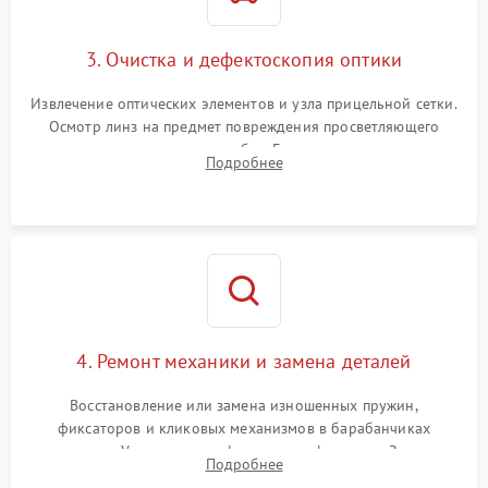
3. Очистка и дефектоскопия оптики
Извлечение оптических элементов и узла прицельной сетки.
Осмотр линз на предмет повреждения просветляющего
покрытия или появления грибка. Бережная очистка стекол
Подробнее
спецрастворами. Проверка целостности гравированной
сетки и модуля ее подсветки.
4. Ремонт механики и замена деталей
Восстановление или замена изношенных пружин,
фиксаторов и кликовых механизмов в барабанчиках
поправок. Устранение люфтов в трансфокаторе. Замена
Подробнее
поврежденных линз, разбитой сетки или восстановление