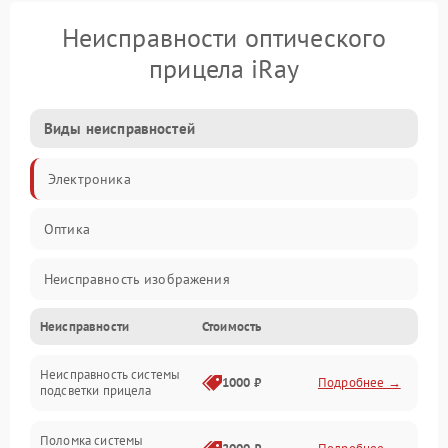
Неисправности оптического
прицела iRay
Виды неисправностей
Электроника
Оптика
Неисправность изображения
Неисправности
Стоимость
Механические повреждения
Неисправность системы
Неисправность фокусировки и оптики
1000 ₽
Подробнее →
подсветки прицела
Неисправность подсветки и электроники
Поломка системы