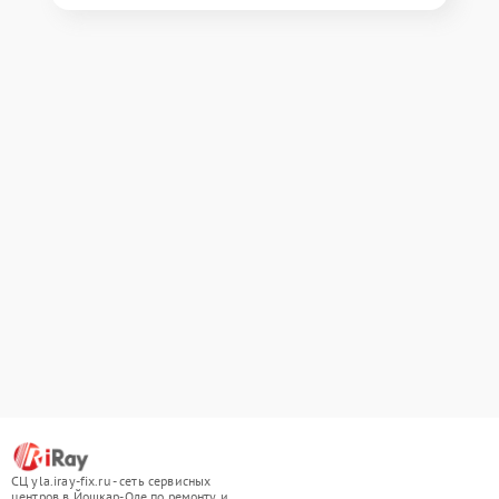
СЦ yla.iray-fix.ru - сеть сервисных
центров в Йошкар-Оле по ремонту и