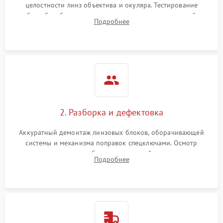
целостности линз объектива и окуляра. Тестирование
работы барабанчиков ввода поправок, кольца отстройки
Подробнее
параллакса и зума. Выявление сколов, внутренних
загрязнений и нарушений герметичности.
2. Разборка и дефектовка
Аккуратный демонтаж линзовых блоков, оборачивающей
системы и механизма поправок спецключами. Осмотр
внутренних резьбовых соединений, пружин и
Подробнее
уплотнительных колец. Поиск причин люфта, смещения
точки попадания или заклинивания подвижных частей.