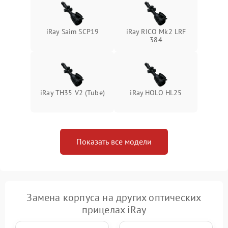
iRay Saim SCP19
iRay RICO Mk2 LRF
384
iRay TH35 V2 (Tube)
iRay HOLO HL25
Показать все модели
Замена корпуса на других оптических
прицелах iRay