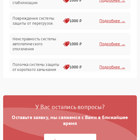
2000 ₽
Подробнее →
стабилизации
Прочие неисправности
Повреждение системы
1000 ₽
Подробнее →
защиты от перегрузок
Электропитание
Неисправность системы
Механика
автоматического
1000 ₽
Подробнее →
отключения
Управление
Поломка системы защиты
1000 ₽
Подробнее →
от короткого замыкания
Корпус/Герметичность
Повреждение системы
Датчики
1000 ₽
Подробнее →
защиты от перегрева
У Вас остались вопросы?
Неисправность системы
защиты от
1000 ₽
Подробнее →
перенапряжения
Оставьте заявку, мы свяжемся с Вами в ближайшее
время
Неисправность системы
1000 ₽
Подробнее →
защиты от замыкания