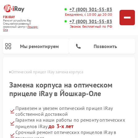
+7 (800) 301-55-83
Ежедневно, с 10:00 до 20:00
FIX-IRAY
+7 (800) 301-55-83
Ремонт устройств iRay
Специализированный
Звонок бесплатный по РФ
cервисный центр г.
Йошкар-
Ола
Мы ремонтируем
Позвонить
р-Оле
Оптический прицел iRay замена корпуса
Замена корпуса на оптическом
прицеле iRay в Йошкар-Оле
Ремонт коллиматорных прицелов iRay
Ремонт тепловизионных прицелов iRay
Привезем и увезем оптический прицел iRay
собственной доставкой
Гарантия на наши работы по ремонту оптических
до 3-х лет
прицелов iRay
Срочный ремонт оптических прицелов iRay в