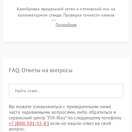
Калибровка прицельной сетки и оптической оси на
коллиматорном стенде. Проверка точности кликов
механизма поправок. Обязательное испытание прицела на
Подробнее
ударном стенде для проверки устойчивости к отдаче и
гарантии сохранения точки пристрелки.
FAQ. Ответы на вопросы
Вы можете ознакомиться с приведенными ниже
часто задаваемыми вопросами, либо обратиться в
сервисный центр “FIX-iRay” по следующему телефону
+7 (800) 301-55-83
если не нашли ответ на свой
вопрос.