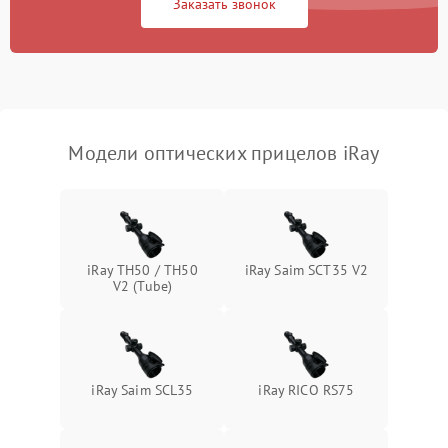
Заказать звонок
Неисправность системы
1000 ₽
Подробнее →
защиты от перегрева
Поломка системы защиты
1000 ₽
Подробнее →
от перенапряжения
Модели оптических прицелов iRay
Поломка системы защиты
1000 ₽
Подробнее →
от замыкания
iRay TH50 / TH50
iRay Saim SCT35 V2
V2 (Tube)
iRay Saim SCL35
iRay RICO RS75