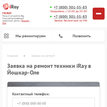
+7 (800) 301-55-83
Ежедневно, с 10:00 до 20:00
FIX-IRAY
+7 (800) 301-55-83
Ремонт устройств iRay
Специализированный
Звонок бесплатный по РФ
cервисный центр г.
Йошкар-
Ола
Мы ремонтируем
Позвонить
Главная
Заявка на ремонт
Заявка на ремонт техники iRay в
Йошкар-Оле
Ремонт тепловизионных прицелов iRay
Ремонт оптических прицелов iRay
Ремонт коллиматорных прицелов iRay
Контактный телефон: