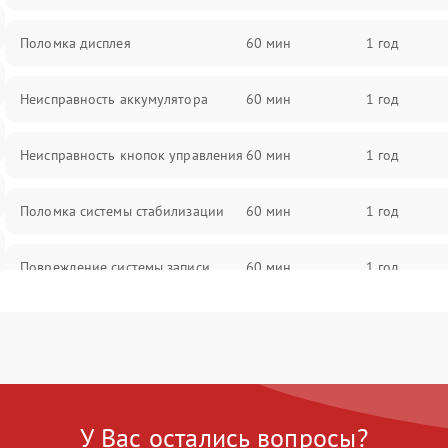
Поломка дисплея
60 мин
1 год
Неисправность аккумулятора
60 мин
1 год
Неисправность кнопок управления
60 мин
1 год
Поломка системы стабилизации
60 мин
1 год
Повреждение системы записи
60 мин
1 год
Неисправность системы Wi-Fi
60 мин
1 год
Поломка системы GPS
60 мин
1 год
У Вас остались вопросы?
Повреждение системы защиты от
60 мин
1 год