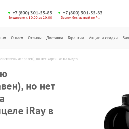
+7 (800) 301-55-83
+7 (800) 301-55-83
Ежедневно, с 10:00 до 20:00
Звонок бесплатный по РФ
ны
О нас
Отзывы
Доставка
Гарантии
Акции и скидки
Зая
искатель исправен), но нет картинки на видео
ню
вен), но нет
а
целе iRay в