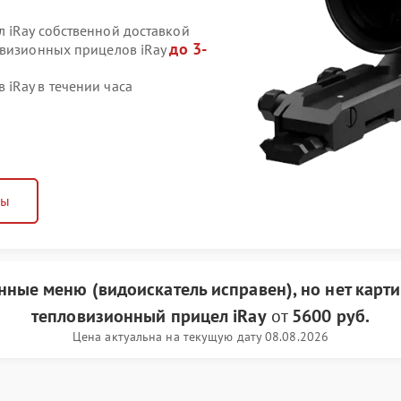
 iRay собственной доставкой
до 3-
овизионных прицелов iRay
iRay в течении часа
ны
анные меню (видоискатель исправен), но нет карт
тепловизионный прицел iRay
от
5600 руб.
Цена актуальна на текущую дату 08.08.2026