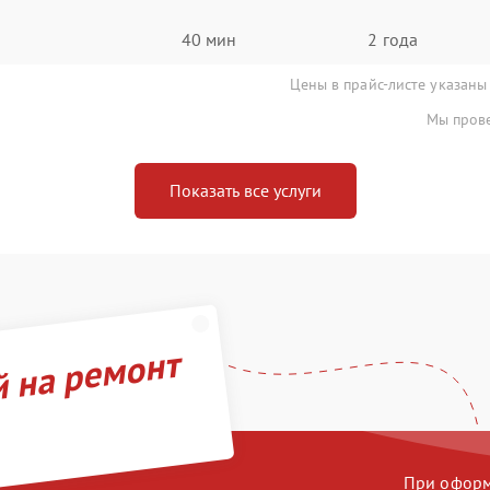
40 мин
2 года
Цены в прайс-листе указаны
Мы прове
Показать все услуги
й на ремонт
При оформл