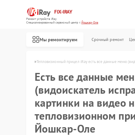
FIX-IRAY
Ремонт устройств iRay
Специализированный cервисный центр г.
Йошкар-Ола
Мы ремонтируем
Срочный ремонт
Це
 iRay в Йошкар-Оле
Тепловизионный прицел iRay есть все данные меню (видо
Есть все данные ме
Ремонт оптических прицелов iRay
Ремонт коллиматорных прицелов iRay
(видоискатель испра
картинки на видео н
тепловизионном при
Йошкар-Оле