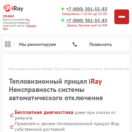
+7 (800) 301-55-83
Ежедневно, с 10:00 до 20:00
FIX-IRAY
+7 (800) 301-55-83
Ремонт устройств iRay
Специализированный
Звонок бесплатный по РФ
cервисный центр г.
Йошкар-
Ола
Мы ремонтируем
Позвонить
р-Оле
Тепловизионный прицел iRay неисправность системы автоматическог
Тепловизионный прицел
iRay
Неисправность системы
Ремонт оптических прицелов iRay
Ремонт коллиматорных прицелов iRay
автоматического отключения
Бесплатная диагностика
даже при отказе от
ремонта
Привезем и увезем тепловизионный прицел iRay
собственной доставкой