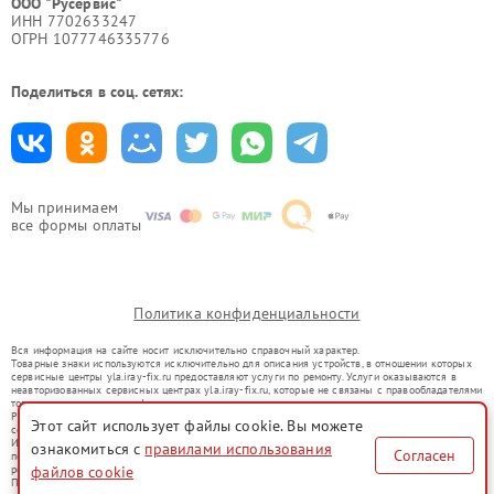
ООО "Русервис"
ИНН 7702633247
ОГРН 1077746335776
Поделиться в соц. сетях:
Мы принимаем
все формы оплаты
Политика конфиденциальности
Вся информация на сайте носит исключительно справочный характер.
Товарные знаки используются исключительно для описания устройств, в отношении которых
сервисные центры yla.iray-fix.ru предоставляют услуги по ремонту. Услуги оказываются в
неавторизованных сервисных центрах yla.iray-fix.ru, которые не связаны с правообладателями
товарных знаков или их официальными представителями.
Ремонт осуществляется для устройств, уже введенных в гражданский оборот в соответствии
Этот сайт использует файлы cookie. Вы можете
со статьей 1487 ГК РФ.
Использование товарных знаков не преследует цели индивидуализации услуг или введения
ознакомиться с
правилами использования
Согласен
потребителей в заблуждение, а служит для информирования о предоставляемых услугах по
ремонту техники указанных брендов.
файлов cookie
Представленная на сайте информация не является публичной офертой, определяемой