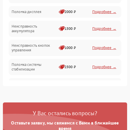
Юстировка
Поломка дисплея
2000 ₽
Подробнее →
Механические повреждения
Неисправность
1500 ₽
Подробнее →
аккумулятора
Оптика
Неисправность кнопок
1000 ₽
Подробнее →
управления
Поломка системы
2500 ₽
Подробнее →
стабилизации
Повреждение системы
2500 ₽
Подробнее →
записи
Неисправность системы
1500 ₽
Подробнее →
Wi-Fi
У Вас остались вопросы?
Поломка системы GPS
2000 ₽
Подробнее →
Оставьте заявку, мы свяжемся с Вами в ближайшее
время