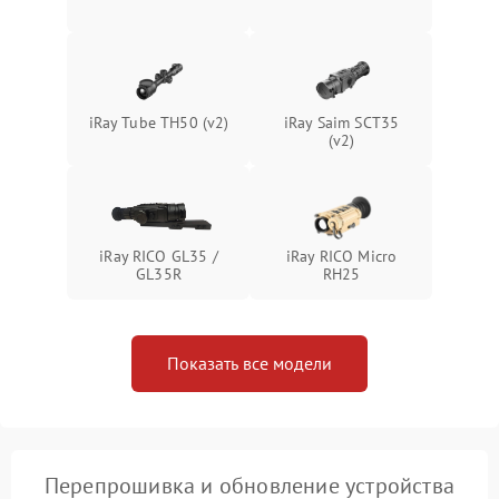
Неисправность системы
1500 ₽
Подробнее →
защиты от перегрева
Поломка системы защиты
1500 ₽
Подробнее →
от перенапряжения
iRay Tube TH50 (v2)
iRay Saim SCT35
(v2)
Поломка системы защиты
1500 ₽
Подробнее →
от замыкания
iRay RICO GL35 /
iRay RICO Micro
GL35R
RH25
Показать все модели
Перепрошивка и обновление устройства