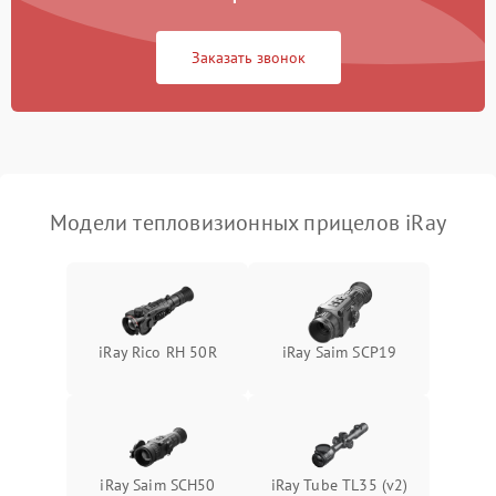
Повреждение системы
1500 ₽
Подробнее →
защиты от перегрузок
Заказать звонок
Неисправность системы
автоматического
1500 ₽
Подробнее →
отключения
Поломка системы защиты
1500 ₽
Подробнее →
от короткого замыкания
Модели тепловизионных прицелов iRay
Повреждение системы
1500 ₽
Подробнее →
защиты от перегрева
Неисправность системы
iRay Rico RH 50R
iRay Saim SCP19
защиты от
1500 ₽
Подробнее →
перенапряжения
Неисправность системы
1500 ₽
Подробнее →
защиты от замыкания
iRay Saim SCH50
iRay Tube TL35 (v2)