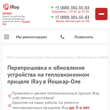
+7 (800) 301-55-83
Ежедневно, с 10:00 до 20:00
FIX-IRAY
+7 (800) 301-55-83
Ремонт устройств iRay
Специализированный
Звонок бесплатный по РФ
cервисный центр г.
Йошкар-
Ола
Мы ремонтируем
Позвонить
р-Оле
Тепловизионный прицел iRay перепрошивка и обновление устройства
Перепрошивка и обновление
устройства на тепловизионном
Ремонт оптических прицелов iRay
Ремонт коллиматорных прицелов iRay
прицеле iRay в Йошкар-Оле
Привезем и увезем тепловизионный прицел iRay
собственной доставкой
Гарантия на наши работы по ремонту
до 3-х лет
тепловизионных прицелов iRay