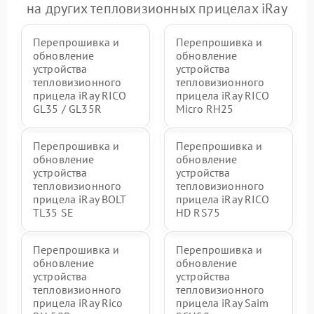
на других тепловизионных прицелах iRay
Перепрошивка и
Перепрошивка и
обновление
обновление
устройства
устройства
тепловизионного
тепловизионного
прицела iRay RICO
прицела iRay RICO
GL35 / GL35R
Micro RH25
Перепрошивка и
Перепрошивка и
обновление
обновление
устройства
устройства
тепловизионного
тепловизионного
прицела iRay BOLT
прицела iRay RICO
TL35 SE
HD RS75
Перепрошивка и
Перепрошивка и
обновление
обновление
устройства
устройства
тепловизионного
тепловизионного
прицела iRay Rico
прицела iRay Saim