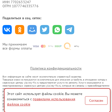
ИНН 7702633247
ОГРН 1077746335776
Поделиться в соц. сетях:
Мы принимаем
все формы оплаты
Политика конфиденциальности
Вся информация на сайте носит исключительно справочный характер.
Товарные знаки используются исключительно для описания устройств, в отношении которых
сервисные центры yla.iray-fix.ru предоставляют услуги по ремонту. Услуги оказываются в
неавторизованных сервисных центрах yla.iray-fix.ru, которые не связаны с правообладателями
товарных знаков или их официальными представителями.
Ремонт осуществляется для устройств, уже введенных в гражданский оборот в соответствии
Этот сайт использует файлы cookie. Вы можете
со статьей 1487 ГК РФ.
Использование товарных знаков не преследует цели индивидуализации услуг или введения
ознакомиться с
правилами использования
Согласен
потребителей в заблуждение, а служит для информирования о предоставляемых услугах по
ремонту техники указанных брендов.
файлов cookie
Представленная на сайте информация не является публичной офертой, определяемой
положениями Статьи 437(2) Гражданского кодекса РФ