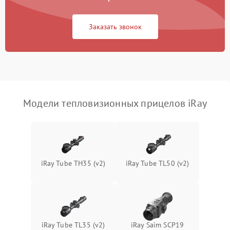
Повреждение системы
1500 ₽
Подробнее →
защиты от перегрузок
Заказать звонок
Неисправность системы
автоматического
1500 ₽
Подробнее →
отключения
Поломка системы защиты
1500 ₽
Подробнее →
от короткого замыкания
Модели тепловизионных прицелов iRay
Повреждение системы
1500 ₽
Подробнее →
защиты от перегрева
Неисправность системы
iRay Tube TH35 (v2)
iRay Tube TL50 (v2)
защиты от
1500 ₽
Подробнее →
перенапряжения
Неисправность системы
1500 ₽
Подробнее →
защиты от замыкания
iRay Tube TL35 (v2)
iRay Saim SCP19