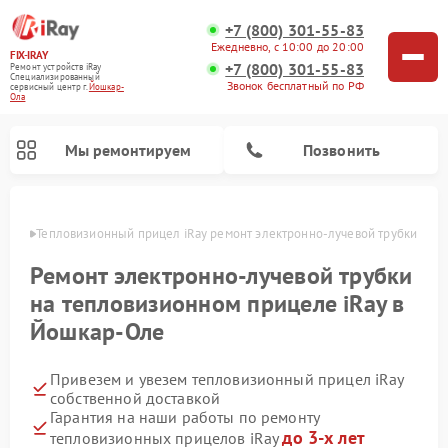
+7 (800) 301-55-83
Ежедневно, с 10:00 до 20:00
FIX-IRAY
+7 (800) 301-55-83
Ремонт устройств iRay
Специализированный
Звонок бесплатный по РФ
cервисный центр г.
Йошкар-
Ола
Мы ремонтируем
Позвонить
р-Оле
Тепловизионный прицел iRay ремонт электронно-лучевой трубки
Ремонт электронно-лучевой трубки
на тепловизионном прицеле iRay в
Ремонт оптических прицелов iRay
Ремонт коллиматорных прицелов iRay
Йошкар-Оле
Привезем и увезем тепловизионный прицел iRay
собственной доставкой
Гарантия на наши работы по ремонту
до 3-х лет
тепловизионных прицелов iRay