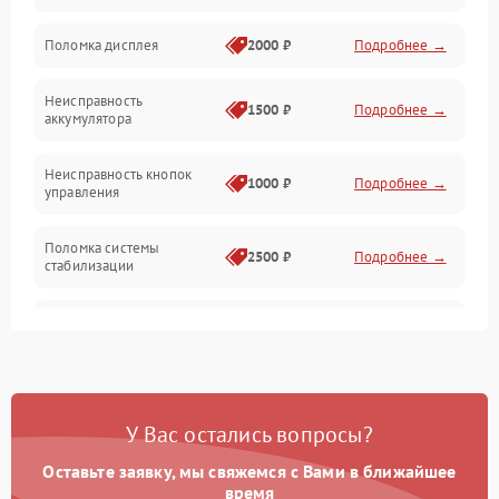
Юстировка
Поломка дисплея
2000 ₽
Подробнее →
Механические повреждения
Неисправность
1500 ₽
Подробнее →
аккумулятора
Оптика
Неисправность кнопок
1000 ₽
Подробнее →
управления
Поломка системы
2500 ₽
Подробнее →
стабилизации
Повреждение системы
2500 ₽
Подробнее →
записи
Неисправность системы
1500 ₽
Подробнее →
Wi-Fi
У Вас остались вопросы?
Поломка системы GPS
2000 ₽
Подробнее →
Оставьте заявку, мы свяжемся с Вами в ближайшее
время