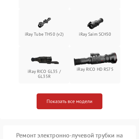
Неисправность системы
1500 ₽
Подробнее →
защиты от перегрева
Поломка системы защиты
1500 ₽
Подробнее →
от перенапряжения
iRay Tube TH50 (v2)
iRay Saim SCH50
Поломка системы защиты
1500 ₽
Подробнее →
от замыкания
iRay RICO HD RS75
iRay RICO GL35 /
GL35R
Показать все модели
Ремонт электронно-лучевой трубки на