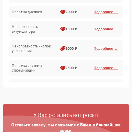
Юстировка
Поломка дисплея
2000 ₽
Подробнее →
Механические повреждения
Неисправность
1500 ₽
Подробнее →
аккумулятора
Оптика
Неисправность кнопок
1000 ₽
Подробнее →
управления
Поломка системы
2500 ₽
Подробнее →
стабилизации
Повреждение системы
2500 ₽
Подробнее →
записи
Неисправность системы
1500 ₽
Подробнее →
Wi-Fi
У Вас остались вопросы?
Поломка системы GPS
2000 ₽
Подробнее →
Оставьте заявку, мы свяжемся с Вами в ближайшее
время