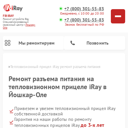
+7 (800) 301-55-83
Ежедневно, с 10:00 до 20:00
FIX-IRAY
+7 (800) 301-55-83
Ремонт устройств iRay
Специализированный
Звонок бесплатный по РФ
cервисный центр г.
Йошкар-
Ола
Мы ремонтируем
Позвонить
р-Оле
Тепловизионный прицел iRay ремонт разъема питания
Ремонт разъема питания на
тепловизионном прицеле iRay в
Ремонт оптических прицелов iRay
Ремонт коллиматорных прицелов iRay
Йошкар-Оле
Привезем и увезем тепловизионный прицел iRay
собственной доставкой
Гарантия на наши работы по ремонту
до 3-х лет
тепловизионных прицелов iRay