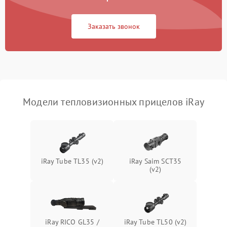
Повреждение системы
1500 ₽
Подробнее →
защиты от перегрузок
Заказать звонок
Неисправность системы
автоматического
1500 ₽
Подробнее →
отключения
Поломка системы защиты
1500 ₽
Подробнее →
от короткого замыкания
Модели тепловизионных прицелов iRay
Повреждение системы
1500 ₽
Подробнее →
защиты от перегрева
Неисправность системы
iRay Tube TL35 (v2)
iRay Saim SCT35
защиты от
1500 ₽
Подробнее →
(v2)
перенапряжения
Неисправность системы
1500 ₽
Подробнее →
защиты от замыкания
iRay RICO GL35 /
iRay Tube TL50 (v2)