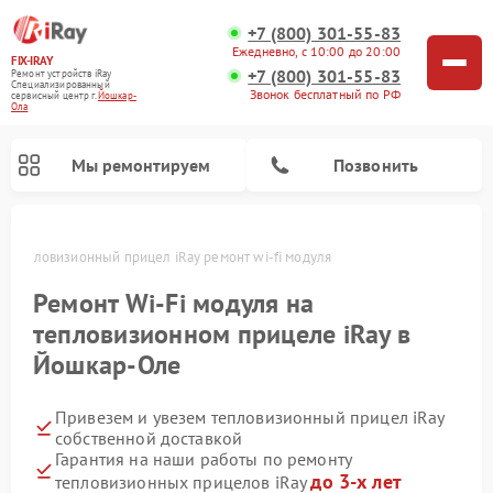
+7 (800) 301-55-83
Ежедневно, с 10:00 до 20:00
FIX-IRAY
+7 (800) 301-55-83
Ремонт устройств iRay
Специализированный
Звонок бесплатный по РФ
cервисный центр г.
Йошкар-
Ола
Мы ремонтируем
Позвонить
е
Тепловизионный прицел iRay ремонт wi-fi модуля
Ремонт Wi-Fi модуля на
тепловизионном прицеле iRay в
Ремонт оптических прицелов iRay
Ремонт коллиматорных прицелов iRay
Йошкар-Оле
Привезем и увезем тепловизионный прицел iRay
собственной доставкой
Гарантия на наши работы по ремонту
до 3-х лет
тепловизионных прицелов iRay