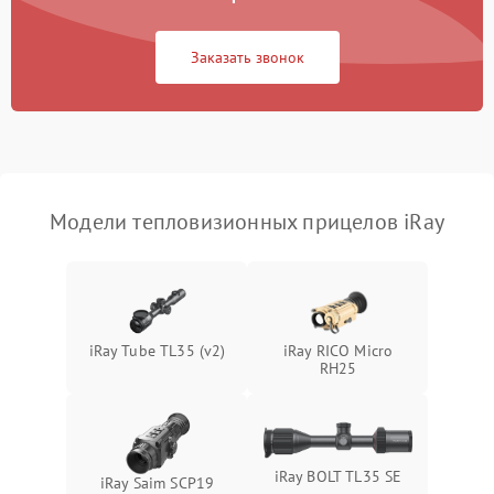
Повреждение системы
1500 ₽
Подробнее →
защиты от перегрузок
Заказать звонок
Неисправность системы
автоматического
1500 ₽
Подробнее →
отключения
Поломка системы защиты
1500 ₽
Подробнее →
от короткого замыкания
Модели тепловизионных прицелов iRay
Повреждение системы
1500 ₽
Подробнее →
защиты от перегрева
Неисправность системы
iRay Tube TL35 (v2)
iRay RICO Micro
защиты от
1500 ₽
Подробнее →
RH25
перенапряжения
Неисправность системы
1500 ₽
Подробнее →
защиты от замыкания
iRay BOLT TL35 SE
iRay Saim SCP19