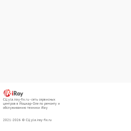
СЦ yla.iray-fix.ru - сеть сервисных
центров в Йошкар-Оле по ремонту и
обслуживанию техники iRay
2021-2026 © СЦ yla.iray-fix.ru