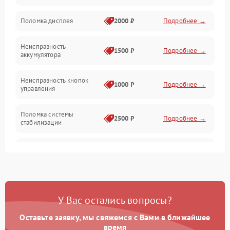
Юстировка
Поломка дисплея
2000 ₽
Подробнее →
Механические повреждения
Неисправность
1500 ₽
Подробнее →
аккумулятора
Оптика
Неисправность кнопок
1000 ₽
Подробнее →
управления
Поломка системы
2500 ₽
Подробнее →
стабилизации
Повреждение системы
2500 ₽
Подробнее →
записи
Неисправность системы
1500 ₽
Подробнее →
Wi-Fi
У Вас остались вопросы?
Поломка системы GPS
2000 ₽
Подробнее →
Оставьте заявку, мы свяжемся с Вами в ближайшее
время