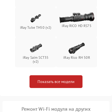
Неисправность системы
1500 ₽
Подробнее →
защиты от перегрева
Поломка системы защиты
1500 ₽
Подробнее →
от перенапряжения
iRay RICO HD RS75
iRay Tube TH50 (v2)
Поломка системы защиты
1500 ₽
Подробнее →
от замыкания
iRay Saim SCT35
iRay Rico RH 50R
(v2)
Показать все модели
Ремонт Wi-Fi модуля на других