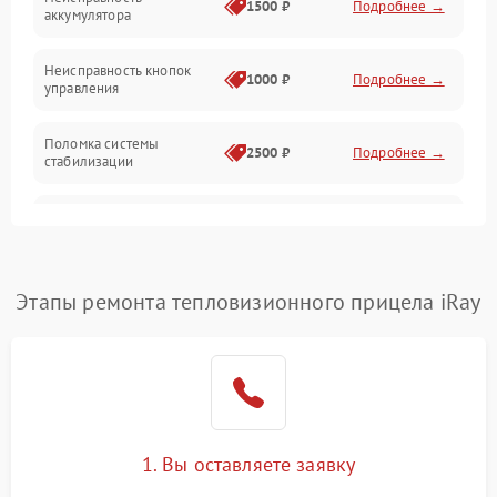
1500 ₽
Подробнее →
аккумулятора
Оптика
Неисправность кнопок
1000 ₽
Подробнее →
управления
Поломка системы
2500 ₽
Подробнее →
стабилизации
Повреждение системы
2500 ₽
Подробнее →
записи
Неисправность системы
Этапы ремонта тепловизионного прицела iRay
1500 ₽
Подробнее →
Wi-Fi
Поломка системы GPS
2000 ₽
Подробнее →
Повреждение системы
1500 ₽
Подробнее →
защиты от перегрузок
1. Вы оставляете заявку
Неисправность системы