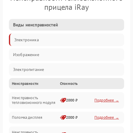
прицела iRay
Виды неисправностей
Электроника
Изображение
Электропитание
Неисправности
Стоимость
Измерения
Неисправность
Матрица
2000 ₽
Подробнее →
тепловизионного модуля
Юстировка
Поломка дисплея
2000 ₽
Подробнее →
Механические повреждения
Неисправность