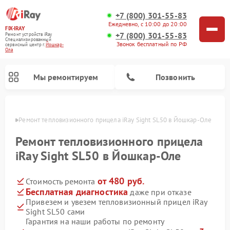
+7 (800) 301-55-83
Ежедневно, с 10:00 до 20:00
FIX-IRAY
+7 (800) 301-55-83
Ремонт устройств iRay
Специализированный
Звонок бесплатный по РФ
cервисный центр г.
Йошкар-
Ола
Мы ремонтируем
Позвонить
р-Оле
Ремонт тепловизионного прицела iRay Sight SL50 в Йошкар-Оле
Ремонт тепловизионного прицела
iRay Sight SL50 в Йошкар-Оле
Ремонт оптических прицелов iRay
Ремонт коллиматорных прицелов iRay
от 480 руб.
Стоимость ремонта
Бесплатная диагностика
даже при отказе
Привезем и увезем тепловизионный прицел iRay
Sight SL50 сами
Гарантия на наши работы по ремонту