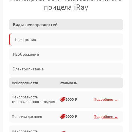
прицела iRay
Виды неисправностей
Электроника
Изображение
Электропитание
Неисправности
Стоимость
Измерения
Неисправность
Матрица
2000 ₽
Подробнее →
тепловизионного модуля
Юстировка
Поломка дисплея
2000 ₽
Подробнее →
Механические повреждения
Неисправность