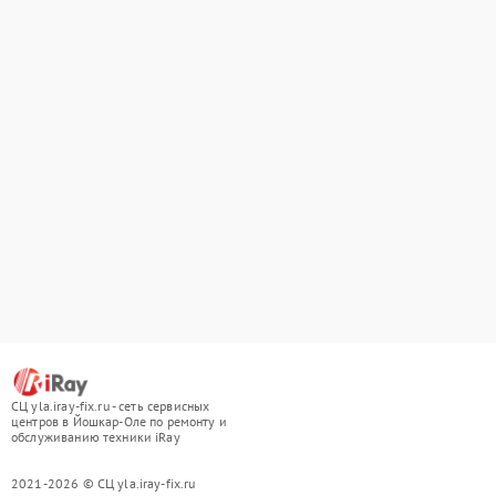
СЦ yla.iray-fix.ru - сеть сервисных
центров в Йошкар-Оле по ремонту и
обслуживанию техники iRay
2021-2026 © СЦ yla.iray-fix.ru