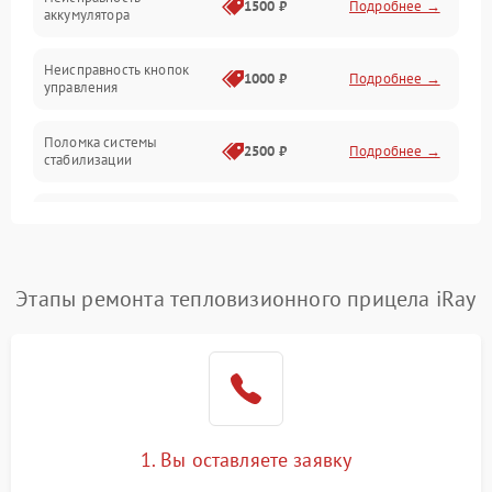
1500 ₽
Подробнее →
аккумулятора
Оптика
Неисправность кнопок
1000 ₽
Подробнее →
управления
Поломка системы
2500 ₽
Подробнее →
стабилизации
Повреждение системы
2500 ₽
Подробнее →
записи
Неисправность системы
Этапы ремонта тепловизионного прицела iRay
1500 ₽
Подробнее →
Wi-Fi
Поломка системы GPS
2000 ₽
Подробнее →
Повреждение системы
1500 ₽
Подробнее →
защиты от перегрузок
1. Вы оставляете заявку
Неисправность системы