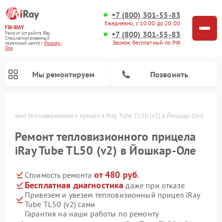
+7 (800) 301-55-83
Ежедневно, с 10:00 до 20:00
FIX-IRAY
+7 (800) 301-55-83
Ремонт устройств iRay
Специализированный
Звонок бесплатный по РФ
cервисный центр г.
Йошкар-
Ола
Мы ремонтируем
Позвонить
е
Ремонт тепловизионного прицела iRay Tube TL50 (v2) в Йошкар-Оле
Ремонт тепловизионного прицела
iRay Tube TL50 (v2) в Йошкар-Оле
Ремонт оптических прицелов iRay
Ремонт коллиматорных прицелов iRay
от 480 руб.
Стоимость ремонта
Бесплатная диагностика
даже при отказе
Привезем и увезем тепловизионный прицел iRay
Tube TL50 (v2) сами
Гарантия на наши работы по ремонту