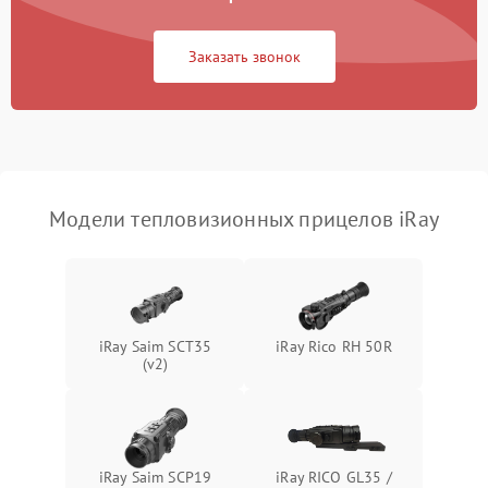
Повреждение системы
1500 ₽
Подробнее →
защиты от перегрузок
Заказать звонок
Неисправность системы
автоматического
1500 ₽
Подробнее →
отключения
Поломка системы защиты
1500 ₽
Подробнее →
от короткого замыкания
Модели тепловизионных прицелов iRay
Повреждение системы
1500 ₽
Подробнее →
защиты от перегрева
Неисправность системы
iRay Saim SCT35
iRay Rico RH 50R
защиты от
1500 ₽
Подробнее →
(v2)
перенапряжения
Неисправность системы
1500 ₽
Подробнее →
защиты от замыкания
iRay Saim SCP19
iRay RICO GL35 /