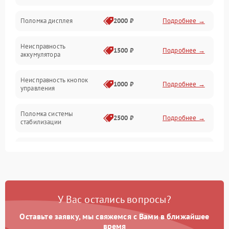
Юстировка
Поломка дисплея
2000 ₽
Подробнее →
Механические повреждения
Неисправность
1500 ₽
Подробнее →
аккумулятора
Оптика
Неисправность кнопок
1000 ₽
Подробнее →
управления
Поломка системы
2500 ₽
Подробнее →
стабилизации
Повреждение системы
2500 ₽
Подробнее →
записи
Неисправность системы
1500 ₽
Подробнее →
Wi-Fi
У Вас остались вопросы?
Поломка системы GPS
2000 ₽
Подробнее →
Оставьте заявку, мы свяжемся с Вами в ближайшее
время