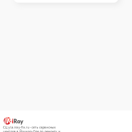
СЦ yla.iray-fix.ru - сеть сервисных
центров в Йошкар-Оле по ремонту и