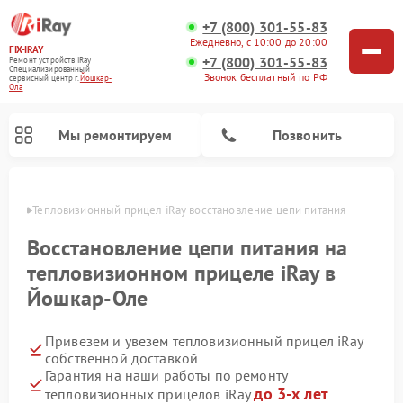
+7 (800) 301-55-83
Ежедневно, с 10:00 до 20:00
FIX-IRAY
+7 (800) 301-55-83
Ремонт устройств iRay
Специализированный
Звонок бесплатный по РФ
cервисный центр г.
Йошкар-
Ола
Мы ремонтируем
Позвонить
р-Оле
Тепловизионный прицел iRay восстановление цепи питания 
Восстановление цепи питания на
тепловизионном прицеле iRay в
Ремонт оптических прицелов iRay
Ремонт коллиматорных прицелов iRay
Йошкар-Оле
Привезем и увезем тепловизионный прицел iRay
собственной доставкой
Гарантия на наши работы по ремонту
до 3-х лет
тепловизионных прицелов iRay