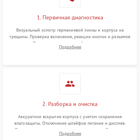
1. Первичная диагностика
Визуальный осмотр германиевой линзы и корпуса на
трещины. Проверка включения, реакции кнопок и разъемов
зарядки. Оценка вывода тепловой сигнатуры на экран,
Подробнее
проверка базовых функций и считывание системных
ошибок.
2. Разборка и очистка
Аккуратное вскрытие корпуса с учетом сохранения
влагозащиты. Отключение шлейфов питания и дисплея.
Очистка внутренних плат от окислов и пыли. Бережная
Подробнее
обработка германиевого объектива специализированными