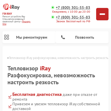
+7 (800) 301-55-83
Ежедневно, с 10:00 до 20:00
FIX-IRAY
+7 (800) 301-55-83
Ремонт устройств iRay
Специализированный
Звонок бесплатный по РФ
cервисный центр г.
Йошкар-
Ола
Мы ремонтируем
Позвонить
р-Оле
Тепловизор iRay разфокусировка, невозможность настроить резкость
Тепловизор
iRay
Разфокусировка, невозможность
Ремонт тепловизионных прицелов iRay
Ремонт оптических прицелов iRay
Ремонт коллиматорных прицелов iRay
настроить резкость
Бесплатная диагностика
даже при отказе от
ремонта
Привезем и увезем тепловизор iRay собственной
доставкой