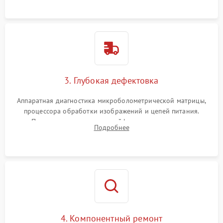
растворами.
3. Глубокая дефектовка
Аппаратная диагностика микроболометрической матрицы,
процессора обработки изображений и цепей питания.
Проверка целостности шлейфов, модуля памяти и
Подробнее
интерфейсов связи. Выявление сгоревших SMD-компонентов
на плате.
4. Компонентный ремонт