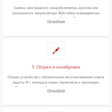
Замена неисправного микроболометра, дисплея или
изношенного аккумулятора. BGA-пайка поврежденных
контроллеров на материнской плате. Восстановление
Подробнее
разъемов и кнопок, замена поврежденных элементов
корпуса.
5. Сборка и калибровка
Сборка устройства с обязательным восстановлением класса
защиты IP с помощью новых герметиков и прокладок.
Программная калибровка матрицы по эталонному
Подробнее
абсолютно черному телу для точного измерения температур.