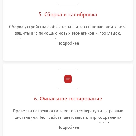
5. Сборка и калибровка
Сборка устройства с обязательным восстановлением класса
защиты IP с помощью новых герметиков и прокладок.
Программная калибровка матрицы по эталонному
Подробнее
абсолютно черному телу для точного измерения температур.
6. Финальное тестирование
Проверка погрешности замеров температуры на разных
дистанциях. Тест работы цветовых палитр, сохранения
термограмм в память и передачи данных на ПК. Проверка
Подробнее
автономности работы и итоговый контроль качества.