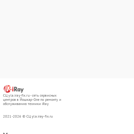
СЦ yla.iray-fix.ru - сеть сервисных
центров в Йошкар-Оле по ремонту и
обслуживанию техники iRay
2021-2026 © СЦ yla.iray-fix.ru