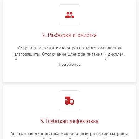
2. Разборка и очистка
Аккуратное вскрытие корпуса с учетом сохранения
влагозащиты. Отключение шлейфов питания и дисплея.
Очистка внутренних плат от окислов и пыли. Бережная
Подробнее
обработка германиевого объектива специализированными
растворами.
3. Глубокая дефектовка
Аппаратная диагностика микроболометрической матрицы,