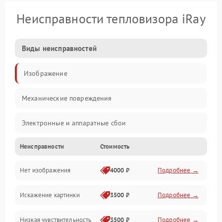
Неисправности тепловизора iRay
Виды неисправностей
Изображение
Механические повреждения
Электронные и аппаратные сбои
Неисправности
Стоимость
Неисправности сенсора и оптики
Нет изображения
4000 ₽
Подробнее →
Программные ошибки
Искажение картинки
3500 ₽
Подробнее →
Электропитание
Низкая чувствительность
3500 ₽
Подробнее →