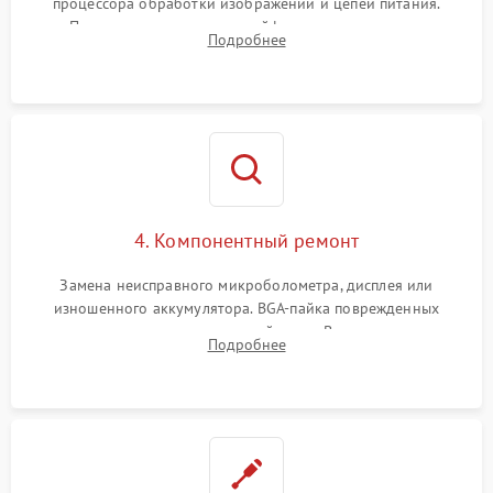
процессора обработки изображений и цепей питания.
Проверка целостности шлейфов, модуля памяти и
Подробнее
интерфейсов связи. Выявление сгоревших SMD-компонентов
на плате.
4. Компонентный ремонт
Замена неисправного микроболометра, дисплея или
изношенного аккумулятора. BGA-пайка поврежденных
контроллеров на материнской плате. Восстановление
Подробнее
разъемов и кнопок, замена поврежденных элементов
корпуса.