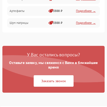
Измерения
Артефакты
3500 ₽
Подробнее →
Матрица
Шум матрицы
3500 ₽
Подробнее →
Проблемы питания
Температурные проблемы
Сбои коммуникаций и интерфейсов
У Вас остались вопросы?
Программные сбои
Оставьте заявку, мы свяжемся с Вами в ближайшее
время
Проблемы с объективом
Заказать звонок
Экран (дисплей)