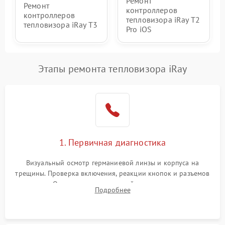
Ремонт
Ремонт
контроллеров
контроллеров
тепловизора iRay T2
тепловизора iRay T3
Pro iOS
Этапы ремонта тепловизора iRay
1. Первичная диагностика
Визуальный осмотр германиевой линзы и корпуса на
трещины. Проверка включения, реакции кнопок и разъемов
зарядки. Оценка вывода тепловой сигнатуры на экран,
Подробнее
проверка базовых функций и считывание системных
ошибок.