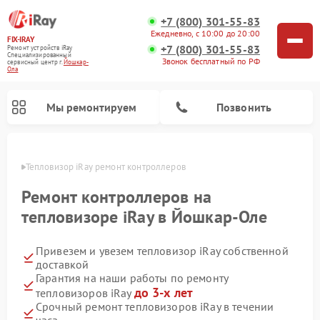
+7 (800) 301-55-83
Ежедневно, с 10:00 до 20:00
FIX-IRAY
+7 (800) 301-55-83
Ремонт устройств iRay
Специализированный
Звонок бесплатный по РФ
cервисный центр г.
Йошкар-
Ола
Мы ремонтируем
Позвонить
р-Оле
Тепловизор iRay ремонт контроллеров
Ремонт контроллеров на
тепловизоре iRay в Йошкар-Оле
Ремонт тепловизионных прицелов iRay
Ремонт оптических прицелов iRay
Ремонт коллиматорных прицелов iRay
Привезем и увезем тепловизор iRay собственной
доставкой
Гарантия на наши работы по ремонту
до 3-х лет
тепловизоров iRay
Срочный ремонт тепловизоров iRay в течении