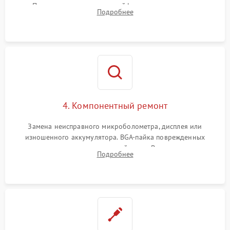
Проверка целостности шлейфов, модуля памяти и
Подробнее
интерфейсов связи. Выявление сгоревших SMD-компонентов
на плате.
4. Компонентный ремонт
Замена неисправного микроболометра, дисплея или
изношенного аккумулятора. BGA-пайка поврежденных
контроллеров на материнской плате. Восстановление
Подробнее
разъемов и кнопок, замена поврежденных элементов
корпуса.