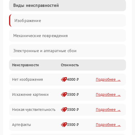
Виды неисправностей
Изображение
Механические повреждения
Электронные и аппаратные сбои
Неисправности
Стоимость
Неисправности сенсора и оптики
Нет изображения
4000 ₽
Подробнее →
Программные ошибки
Искажение картинки
3500 ₽
Подробнее →
Электропитание
Низкая чувствительность
3500 ₽
Подробнее →
Измерения
Артефакты
3500 ₽
Подробнее →
Матрица