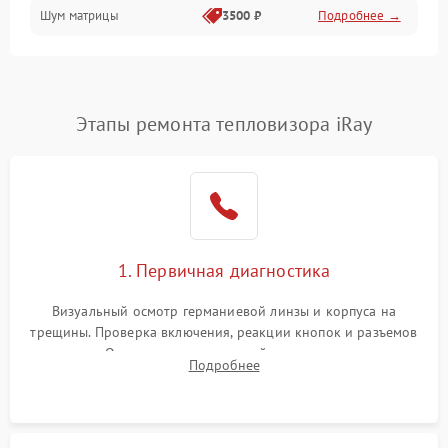
Шум матрицы
3500 ₽
Подробнее →
Проблемы питания
Температурные проблемы
Сбои коммуникаций и интерфейсов
Этапы ремонта тепловизора iRay
Программные сбои
Проблемы с объективом
1. Первичная диагностика
Экран (дисплей)
Визуальный осмотр германиевой линзы и корпуса на
трещины. Проверка включения, реакции кнопок и разъемов
зарядки. Оценка вывода тепловой сигнатуры на экран,
Подробнее
проверка базовых функций и считывание системных
ошибок.