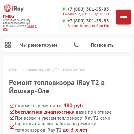
+7 (800) 301-55-83
Ежедневно, с 10:00 до 20:00
FIX-IRAY
+7 (800) 301-55-83
Ремонт устройств iRay
Специализированный
Звонок бесплатный по РФ
cервисный центр г.
Йошкар-
Ола
Мы ремонтируем
Позвонить
р-Оле
Ремонт тепловизора iRay T2 в Йошкар-Оле
Ремонт тепловизора iRay T2 в
Йошкар-Оле
Ремонт тепловизионных прицелов iRay
Ремонт оптических прицелов iRay
Ремонт коллиматорных прицелов iRay
от 480 руб.
Стоимость ремонта
Бесплатная диагностика
даже при отказе
Привезем и увезем тепловизор iRay T2 сами
Гарантия на наши работы по ремонту
до 3-х лет
тепловизоров iRay T2