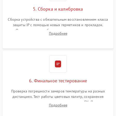
5. Сборка и калибровка
Сборка устройства с обязательным восстановлением класса
защиты IP с помощью новых герметиков и прокладок.
Программная калибровка матрицы по эталонному
Подробнее
абсолютно черному телу для точного измерения температур.
6. Финальное тестирование
Проверка погрешности замеров температуры на разных
дистанциях. Тест работы цветовых палитр, сохранения
термограмм в память и передачи данных на ПК. Проверка
Подробнее
автономности работы и итоговый контроль качества.