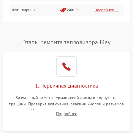
Шум матрицы
3500 ₽
Подробнее →
Проблемы питания
Температурные проблемы
Сбои коммуникаций и интерфейсов
Этапы ремонта тепловизора iRay
Программные сбои
Проблемы с объективом
1. Первичная диагностика
Экран (дисплей)
Визуальный осмотр германиевой линзы и корпуса на
трещины. Проверка включения, реакции кнопок и разъемов
зарядки. Оценка вывода тепловой сигнатуры на экран,
Подробнее
проверка базовых функций и считывание системных
ошибок.