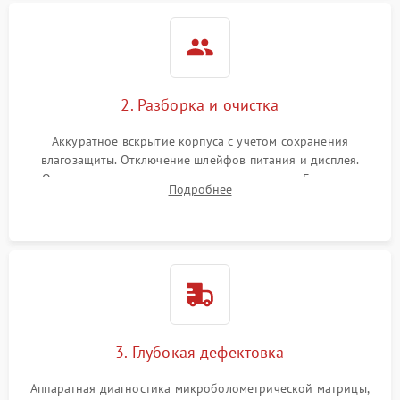
2. Разборка и очистка
Аккуратное вскрытие корпуса с учетом сохранения
влагозащиты. Отключение шлейфов питания и дисплея.
Очистка внутренних плат от окислов и пыли. Бережная
Подробнее
обработка германиевого объектива специализированными
растворами.
3. Глубокая дефектовка
Аппаратная диагностика микроболометрической матрицы,