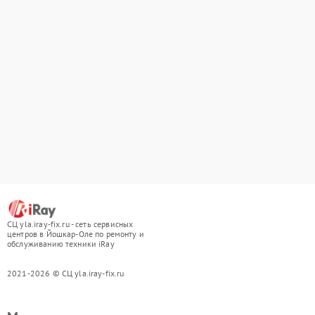
СЦ yla.iray-fix.ru - сеть сервисных
центров в Йошкар-Оле по ремонту и
обслуживанию техники iRay
2021-2026 © СЦ yla.iray-fix.ru