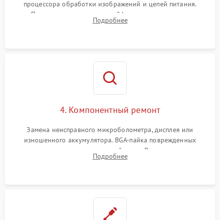
процессора обработки изображений и цепей питания.
Проверка целостности шлейфов, модуля памяти и
Подробнее
интерфейсов связи. Выявление сгоревших SMD-компонентов
на плате.
4. Компонентный ремонт
Замена неисправного микроболометра, дисплея или
изношенного аккумулятора. BGA-пайка поврежденных
контроллеров на материнской плате. Восстановление
Подробнее
разъемов и кнопок, замена поврежденных элементов
корпуса.