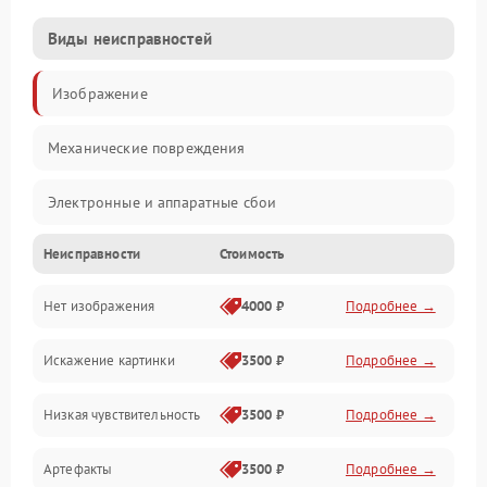
Виды неисправностей
Изображение
Механические повреждения
Электронные и аппаратные сбои
Неисправности
Стоимость
Неисправности сенсора и оптики
Нет изображения
4000 ₽
Подробнее →
Программные ошибки
Искажение картинки
3500 ₽
Подробнее →
Электропитание
Низкая чувствительность
3500 ₽
Подробнее →
Измерения
Артефакты
3500 ₽
Подробнее →
Матрица