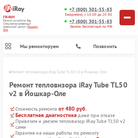
+7 (800) 301-55-83
Ежедневно, с 10:00 до 20:00
FIX-IRAY
+7 (800) 301-55-83
Ремонт устройств iRay
Специализированный
Звонок бесплатный по РФ
cервисный центр г.
Йошкар-
Ола
Мы ремонтируем
Позвонить
р-Оле
Ремонт тепловизора iRay Tube TL50 v2 в Йошкар-Оле
Ремонт тепловизора iRay Tube TL50
v2 в Йошкар-Оле
Ремонт тепловизионных прицелов iRay
Ремонт оптических прицелов iRay
Ремонт коллиматорных прицелов iRay
от 480 руб.
Стоимость ремонта
Бесплатная диагностика
даже при отказе
Привезем и увезем тепловизор iRay Tube TL50 v2
сами
Гарантия на наши работы по ремонту