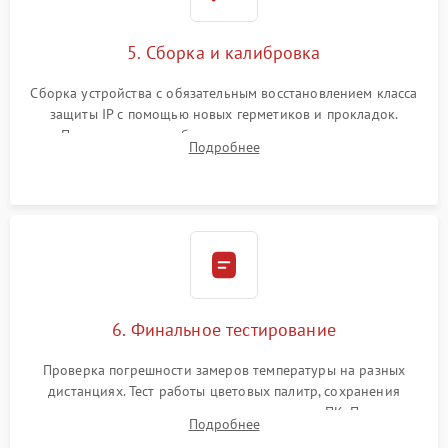
5. Сборка и калибровка
Сборка устройства с обязательным восстановлением класса
защиты IP с помощью новых герметиков и прокладок.
Программная калибровка матрицы по эталонному
Подробнее
абсолютно черному телу для точного измерения температур.
6. Финальное тестирование
Проверка погрешности замеров температуры на разных
дистанциях. Тест работы цветовых палитр, сохранения
термограмм в память и передачи данных на ПК. Проверка
Подробнее
автономности работы и итоговый контроль качества.