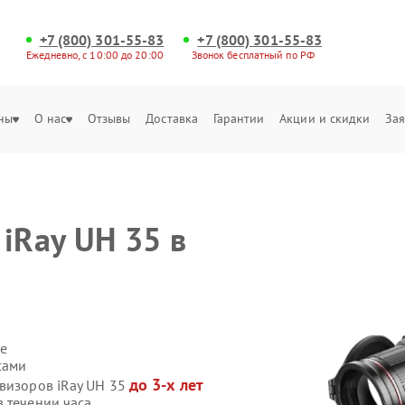
+7 (800) 301-55-83
+7 (800) 301-55-83
Ежедневно, с 10:00 до 20:00
Звонок бесплатный по РФ
ны
О нас
Отзывы
Доставка
Гарантии
Акции и скидки
Зая
iRay UH 35 в
е
сами
до 3-х лет
овизоров iRay UH 35
 течении часа