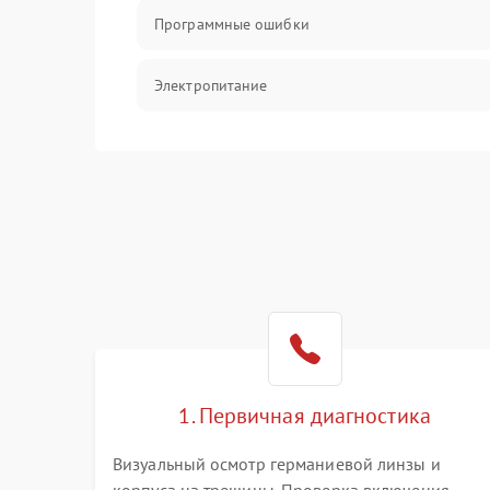
Программные ошибки
Электропитание
Измерения
Матрица
Проблемы питания
Температурные проблемы
Сбои коммуникаций и интерфейсов
1. Первичная диагностика
Программные сбои
Визуальный осмотр германиевой линзы и