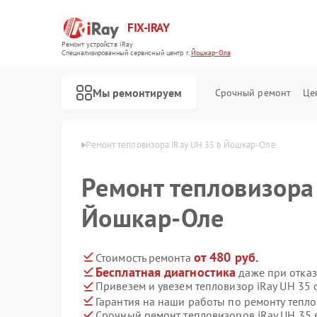
FIX-IRAY
Ремонт устройств iRay
Специализированный cервисный центр г.
Йошкар-Ола
Мы ремонтируем
Срочный ремонт
Це
 iRay в Йошкар-Оле
Ремонт тепловизора iRay UH 35 в Йошкар-Оле
Ремонт тепловизора 
Ремонт оптических прицелов iRay
Ремонт коллиматорных прицелов iRay
Ремонт тепловизионных прицелов iRay
Йошкар-Оле
от 480 руб.
Стоимость ремонта
Бесплатная диагностика
даже при отказ
Привезем и увезем тепловизор iRay UH 35 
Гарантия на наши работы по ремонту тепл
Срочный ремонт тепловизоров iRay UH 35 в