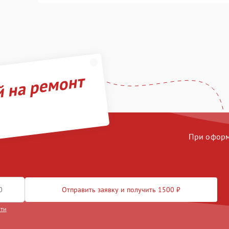
й на ремонт
При оформл
Отправить заявку и получить 1500 ₽
сти