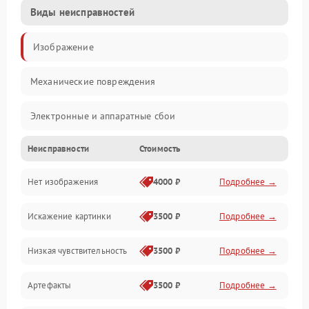
Виды неисправностей
Изображение
Механические повреждения
Электронные и аппаратные сбои
Неисправности
Стоимость
Неисправности сенсора и оптики
Нет изображения
4000 ₽
Подробнее →
Программные ошибки
Искажение картинки
3500 ₽
Подробнее →
Электропитание
Низкая чувствительность
3500 ₽
Подробнее →
Измерения
Артефакты
3500 ₽
Подробнее →
Матрица