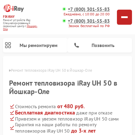
+7 (800) 301-55-83
Ежедневно, с 10:00 до 20:00
FIX-IRAY
+7 (800) 301-55-83
Ремонт устройств iRay
Специализированный
Звонок бесплатный по РФ
cервисный центр г.
Йошкар-
Ола
Мы ремонтируем
Позвонить
р-Оле
Ремонт тепловизора iRay UH 50 в Йошкар-Оле
Ремонт тепловизора iRay UH 50 в
Йошкар-Оле
Ремонт тепловизионных прицелов iRay
Ремонт оптических прицелов iRay
Ремонт коллиматорных прицелов iRay
от 480 руб.
Стоимость ремонта
Бесплатная диагностика
даже при отказе
Привезем и увезем тепловизор iRay UH 50 сами
Гарантия на наши работы по ремонту
до 3-х лет
тепловизоров iRay UH 50