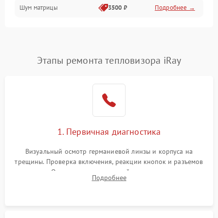
Шум матрицы
3500 ₽
Подробнее →
Проблемы питания
Температурные проблемы
Сбои коммуникаций и интерфейсов
Этапы ремонта тепловизора iRay
Программные сбои
Проблемы с объективом
1. Первичная диагностика
Экран (дисплей)
Визуальный осмотр германиевой линзы и корпуса на
трещины. Проверка включения, реакции кнопок и разъемов
зарядки. Оценка вывода тепловой сигнатуры на экран,
Подробнее
проверка базовых функций и считывание системных
ошибок.