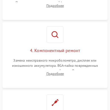
Проверка целостности шлейфов, модуля памяти и
Подробнее
интерфейсов связи. Выявление сгоревших SMD-компонентов
на плате.
4. Компонентный ремонт
Замена неисправного микроболометра, дисплея или
изношенного аккумулятора. BGA-пайка поврежденных
контроллеров на материнской плате. Восстановление
Подробнее
разъемов и кнопок, замена поврежденных элементов
корпуса.