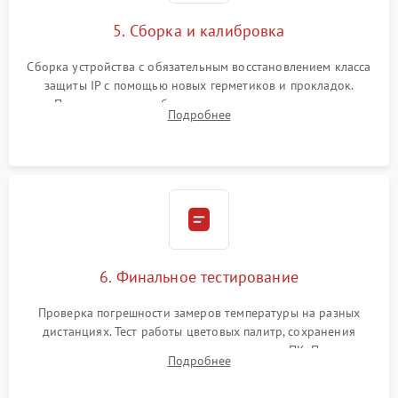
5. Сборка и калибровка
Сборка устройства с обязательным восстановлением класса
защиты IP с помощью новых герметиков и прокладок.
Программная калибровка матрицы по эталонному
Подробнее
абсолютно черному телу для точного измерения температур.
6. Финальное тестирование
Проверка погрешности замеров температуры на разных
дистанциях. Тест работы цветовых палитр, сохранения
термограмм в память и передачи данных на ПК. Проверка
Подробнее
автономности работы и итоговый контроль качества.