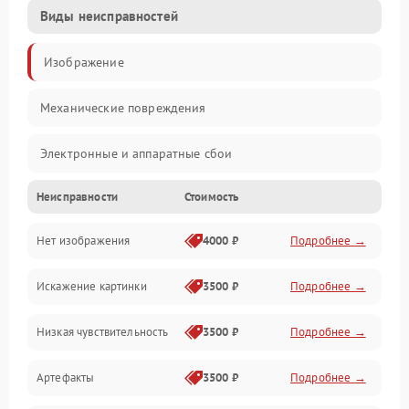
Виды неисправностей
Изображение
Механические повреждения
Электронные и аппаратные сбои
Неисправности
Стоимость
Неисправности сенсора и оптики
Нет изображения
4000 ₽
Подробнее →
Программные ошибки
Искажение картинки
3500 ₽
Подробнее →
Электропитание
Низкая чувствительность
3500 ₽
Подробнее →
Измерения
Артефакты
3500 ₽
Подробнее →
Матрица