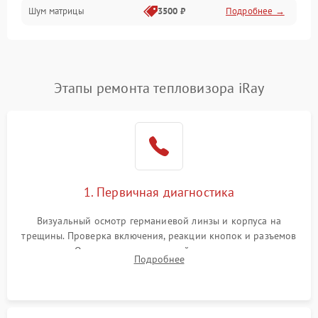
Шум матрицы
3500 ₽
Подробнее →
Проблемы питания
Температурные проблемы
Сбои коммуникаций и интерфейсов
Этапы ремонта тепловизора iRay
Программные сбои
Проблемы с объективом
1. Первичная диагностика
Экран (дисплей)
Визуальный осмотр германиевой линзы и корпуса на
трещины. Проверка включения, реакции кнопок и разъемов
зарядки. Оценка вывода тепловой сигнатуры на экран,
Подробнее
проверка базовых функций и считывание системных
ошибок.