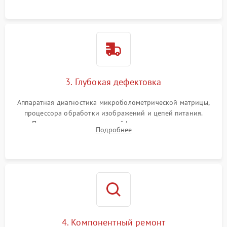
растворами.
3. Глубокая дефектовка
Аппаратная диагностика микроболометрической матрицы,
процессора обработки изображений и цепей питания.
Проверка целостности шлейфов, модуля памяти и
Подробнее
интерфейсов связи. Выявление сгоревших SMD-компонентов
на плате.
4. Компонентный ремонт