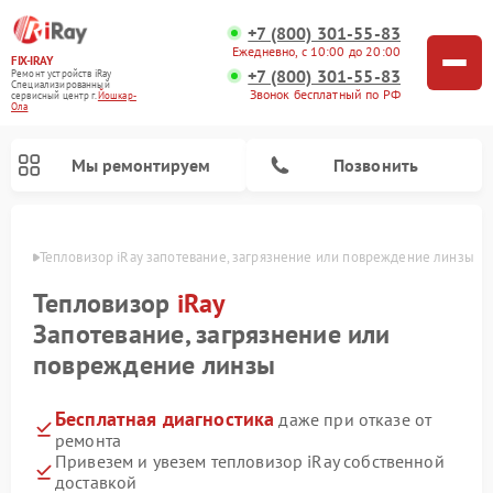
+7 (800) 301-55-83
Ежедневно, с 10:00 до 20:00
FIX-IRAY
+7 (800) 301-55-83
Ремонт устройств iRay
Специализированный
Звонок бесплатный по РФ
cервисный центр г.
Йошкар-
Ола
Мы ремонтируем
Позвонить
р-Оле
Тепловизор iRay запотевание, загрязнение или повреждение линзы
Тепловизор
iRay
Запотевание, загрязнение или
Ремонт тепловизионных прицелов iRay
Ремонт оптических прицелов iRay
Ремонт коллиматорных прицелов iRay
повреждение линзы
Бесплатная диагностика
даже при отказе от
ремонта
Привезем и увезем тепловизор iRay собственной
доставкой