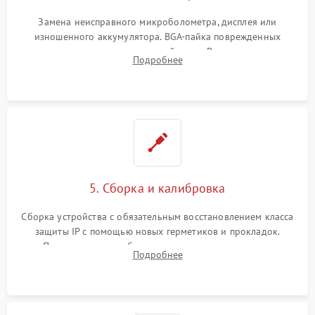
Замена неисправного микроболометра, дисплея или
изношенного аккумулятора. BGA-пайка поврежденных
контроллеров на материнской плате. Восстановление
Подробнее
разъемов и кнопок, замена поврежденных элементов
корпуса.
5. Сборка и калибровка
Сборка устройства с обязательным восстановлением класса
защиты IP с помощью новых герметиков и прокладок.
Программная калибровка матрицы по эталонному
Подробнее
абсолютно черному телу для точного измерения температур.