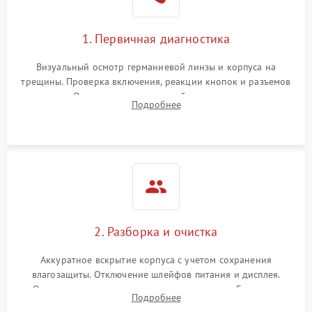
1. Первичная диагностика
Визуальный осмотр германиевой линзы и корпуса на
трещины. Проверка включения, реакции кнопок и разъемов
зарядки. Оценка вывода тепловой сигнатуры на экран,
Подробнее
проверка базовых функций и считывание системных
ошибок.
2. Разборка и очистка
Аккуратное вскрытие корпуса с учетом сохранения
влагозащиты. Отключение шлейфов питания и дисплея.
Очистка внутренних плат от окислов и пыли. Бережная
Подробнее
обработка германиевого объектива специализированными